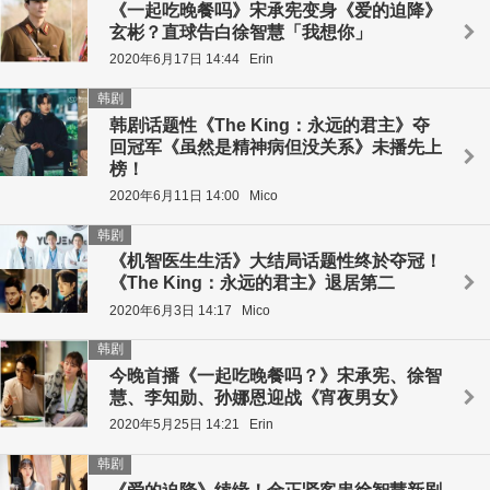
《一起吃晚餐吗》宋承宪变身《爱的迫降》
玄彬？直球告白徐智慧「我想你」
2020年6月17日 14:44
Erin
韩剧
韩剧话题性《The King：永远的君主》夺
回冠军《虽然是精神病但没关系》未播先上
榜！
2020年6月11日 14:00
Mico
韩剧
《机智医生生活》大结局话题性终於夺冠！
《The King：永远的君主》退居第二
2020年6月3日 14:17
Mico
韩剧
今晚首播《一起吃晚餐吗？》宋承宪、徐智
慧、李知勋、孙娜恩迎战《宵夜男女》
2020年5月25日 14:21
Erin
韩剧