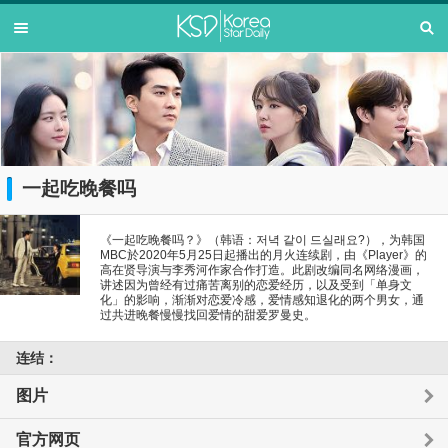
一起吃晚餐吗
《一起吃晚餐吗？》（韩语：저녁 같이 드실래요?），为韩国
MBC於2020年5月25日起播出的月火连续剧，由《Player》的
高在贤导演与李秀河作家合作打造。此剧改编同名网络漫画，
讲述因为曾经有过痛苦离别的恋爱经历，以及受到「单身文
化」的影响，渐渐对恋爱冷感，爱情感知退化的两个男女，通
过共进晚餐慢慢找回爱情的甜爱罗曼史。
连结：
图片
官方网页