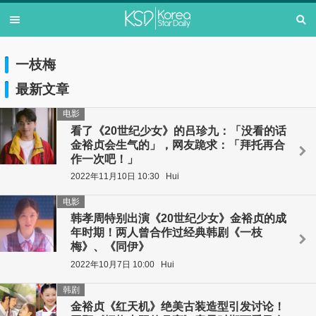
一枝梅
最新文章
电影
看了《20世纪少女》的吕珍九：「没看的话
金裕贞会生气的」，网友跪求：「拜托再合
作一次吧！」
2022年11月10日 10:30
Hui
电影
韩孝周特别出演《20世纪少女》金裕贞的成
年时期！两人曾合作过经典韩剧《一枝
梅》、《同伊》
2022年10月7日 10:00
Hui
韩剧
金裕贞《红天机》绝美古装造型引发讨论！