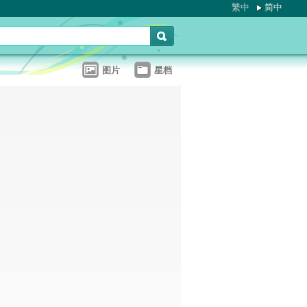
繁中
简中
图片
星档