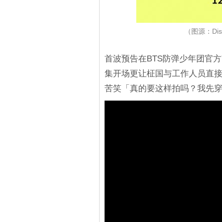
（图源：Disn
首波预告在BTS防弹少年团官方Y
集开场更让柾国与工作人员直接突袭
苦笑「真的要这样拍吗？我先