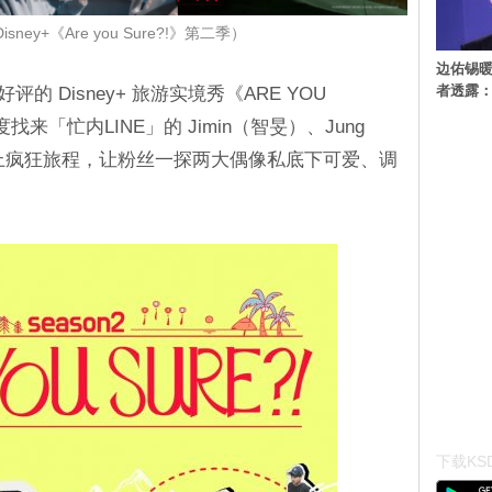
ney+《Are you Sure?!》第二季）
边佑锡
者透露
评的 Disney+ 旅游实境秀《ARE YOU
找来「忙内LINE」的 Jimin（智旻）、Jung
踏上疯狂旅程，让粉丝一探两大偶像私底下可爱、调
下载KSD