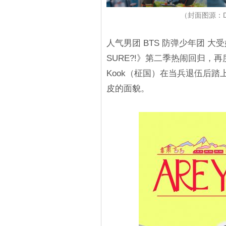
（封面图源：Dis
人气男团 BTS 防弹少年团 大受好
SURE?!》第二季热闹回归，再度
Kook（柾国）在当兵退伍后
皮的面貌。