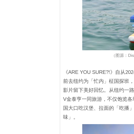
（图源：Disn
《ARE YOU SURE?!》自从
前去纽约为「忙内」柾国探班
影片留下美好回忆。从纽约一路
V金泰亨一同旅游，不仅饱览各
国大口吃汉堡、拉面的「吃播
味」。