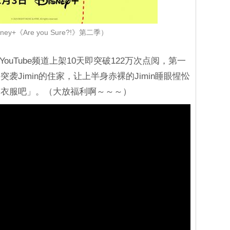
ey+《Are you Sure?!》第二季）
ouTube频道上架10天即突破122万次点阅，第一
Jimin的住家，让上半身赤裸的Jimin睡眼惺忪
穿衣服吧」。（大放福利啊～～～）