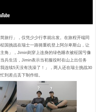
极简旅行」，仅凭少少行李就出发。在旅程开端同
的柾国挑战在瑞士一路骑重机登上阿尔卑斯山，让
角」，Jimin则穿上连身的绿色睡衣被柾国亏像
兵生活，Jimin表示当初服役时在山上出任务
我连续5天没有洗澡了！」，两人还在瑞士挑战30
慌忙到差点丢下制作组。