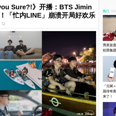
you Sure?!》开播：BTS Jimin
热门
！「忙内LINE」崩溃开局好欢乐
秀英首度
犯罪集
「元斌＋
国传奇
来了！