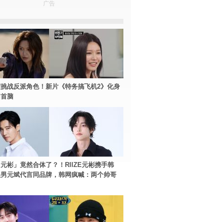
广告
挑战反派角色！新片《特务搞飞机2》化身
团首脑
元彬」竟然合体了？！RIIZE元彬携手韩
美男元斌代言同品牌，韩网疯喊：两个帅哥