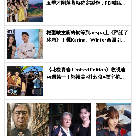
五季才剛落幕就確定製作，PD喊話：
新一季會更火熱、更精彩
權聖晙主廚終於等到aespa上《拜託了
冰箱》！曬Karina、Winter合照引爆
熱議
《花樣青春 Limited Edition》收視連
兩週第一！鄭裕美×朴敘俊×崔宇植窮
遊笑料不斷，崔宇植陷「內褲危機」
直喊：可以出賣靈魂