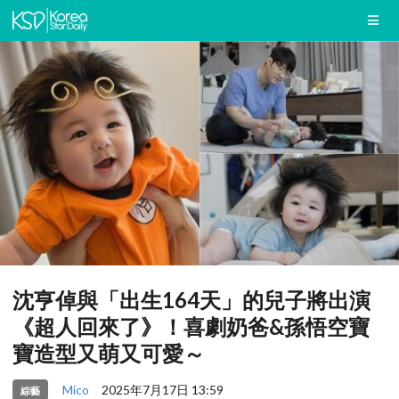
沈亨倬與「出生164天」的兒子將出演
《超人回來了》！喜劇奶爸&孫悟空寶
寶造型又萌又可愛～
Mico
2025年7月17日 13:59
綜藝