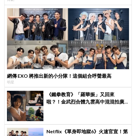
網傳 EXO 將推出新的小分隊！這個組合呼聲最高
明星
《鐵拳教育》「羅華振」又回來
啦？！金武烈合體九雲高中混混拍廣
告，兩人嚇壞反應笑翻劇迷：根本番
外篇！
Netflix《單身即地獄6》火速官宣！第