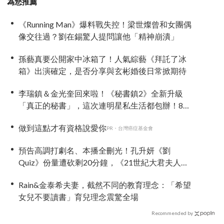
為您推薦
《Running Man》爆料戰失控！梁世燦曾和女團偶
像交往過？劉在錫驚人提問讓他「精神崩潰」
孫藝真要公開家中冰箱了！人氣綜藝《拜託了冰
箱》出演確定，是否分享與玄彬婚後日常掀期待
李瑞鎮＆金光奎回來啦！《秘書鎮2》全新升級
「真正的秘書」，這次連明星私生活都包辦！8月
28日首播
做到這點才有資格說愛你
PR・台灣癌症基金會
預告高調打劇名、本播全刪光！孔升妍《劉
Quiz》份量遭砍剩20分鐘，《21世紀大君夫人》
6字憑空消失
Rain&金泰希夫妻，截然不同的教育理念：「希望
女兒不要讀書」育兒理念震驚全場
Recommended by