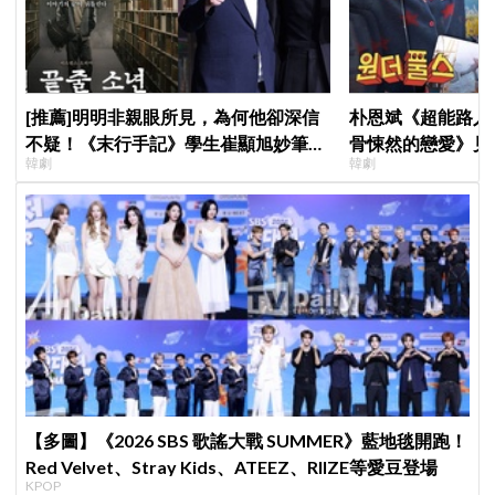
[推薦]明明非親眼所見，為何他卻深信
朴恩斌《超能路人
不疑！《末行手記》學生崔顯旭妙筆生
骨悚然的戀愛》見
韓劇
韓劇
花讓老師崔岷植一步步深陷
演技獲讚「信看演
【多圖】《2026 SBS 歌謠大戰 SUMMER》藍地毯開跑！
Red Velvet、Stray Kids、ATEEZ、RIIZE等愛豆登場
KPOP