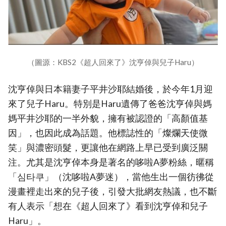
（圖源：KBS2《超人回來了》沈亨倬與兒子Haru）
沈亨倬與日本籍妻子平井沙耶結婚後，於今年1月迎
來了兒子Haru。特別是Haru遺傳了爸爸沈亨倬與媽
媽平井沙耶的一半外貌，擁有被認證的「高顏值基
因」，也因此成為話題。他標誌性的「燦爛天使微
笑」與濃密頭髮，更讓他在網路上早已受到廣泛關
注。尤其是沈亨倬本身是著名的哆啦A夢粉絲，暱稱
「심타쿠」（沈哆啦A夢迷），當他生出一個彷彿從
漫畫裡走出來的兒子後，引發大批網友熱議，也不斷
有人表示「想在《超人回來了》看到沈亨倬和兒子
Haru」。