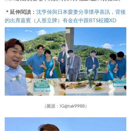
＊延伸閱讀：
沈亨倬與日本愛妻分享懷孕喜訊，背後
的出席嘉賓（人形立牌）有金在中跟BTS柾國XD
（圖源：IG@tak9988）