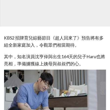
KBS2 招牌育兒綜藝節目《超人回來了》預告將有多
組全新家庭加入，令觀眾們相當期待。
其中，知名演員沈亨倬與出生164天的兒子Haru也將
亮相，準備擄獲線上姨母與叔叔們的心。