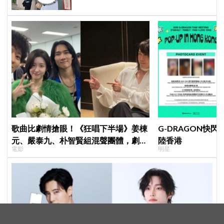
歌曲比劇情搶眼！《狂唱下半場》姜棟
G-DRAGON快閃
元、嚴泰九、朴智賢組混聲團體，劇中
陸香港
電影
明星
曲《Love Is》超洗腦