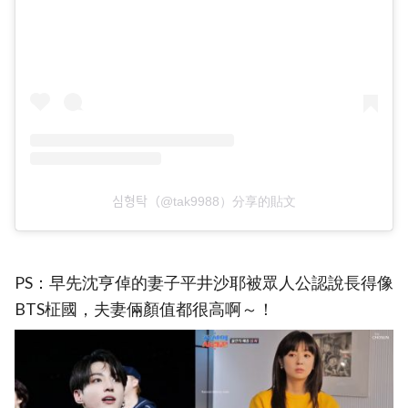
심형탁（@tak9988）分享的貼文
PS：早先沈亨倬的妻子平井沙耶被眾人公認說長得像
BTS柾國，夫妻倆顏值都很高啊～！