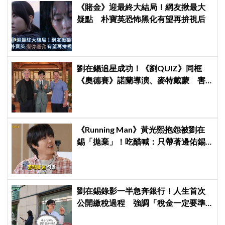
《賭金》迎最終大結局！網友揪最大
疑點 朴寶英恐怖黑化有望再拚視后
劉在錫追星成功！《劉QUIZ》同框
《奧德賽》諾蘭導演、麥特戴蒙 害
羞比YA幸福笑容藏不住
《Running Man》黃光熙抱怨被劉在
錫「拋棄」！吃醋喊：只帶著邊佑錫
到處跑
劉在錫錄影一半急奔銀行！人生首次
公開繳稅過程 強調「稅金一定要準
時繳」