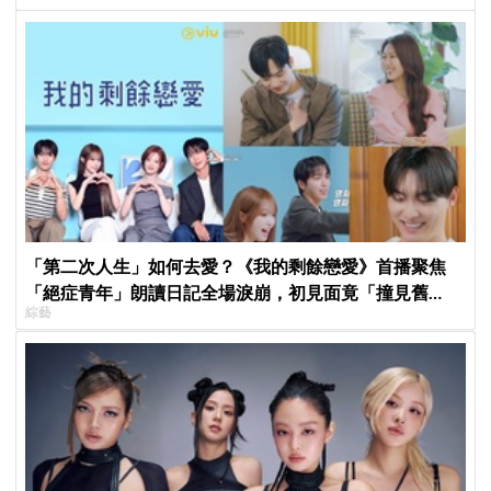
「第二次人生」如何去愛？《我的剩餘戀愛》首播聚焦
「絕症青年」朗讀日記全場淚崩，初見面竟「撞見舊
綜藝
識」！