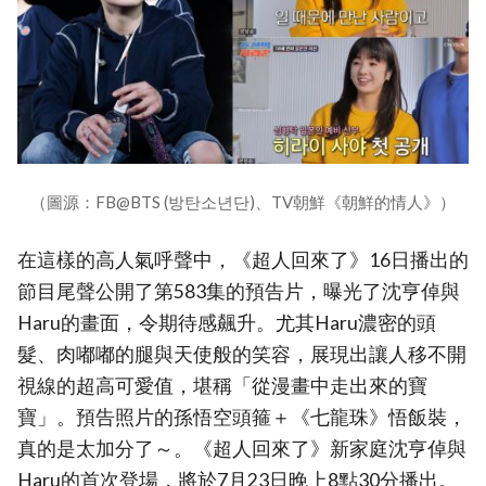
（圖源：FB@BTS (방탄소년단)、TV朝鮮《朝鮮的情人》）
在這樣的高人氣呼聲中，《超人回來了》16日播出的
節目尾聲公開了第583集的預告片，曝光了沈亨倬與
Haru的畫面，令期待感飆升。尤其Haru濃密的頭
髮、肉嘟嘟的腿與天使般的笑容，展現出讓人移不開
視線的超高可愛值，堪稱「從漫畫中走出來的寶
寶」。預告照片的孫悟空頭箍＋《七龍珠》悟飯裝，
真的是太加分了～。《超人回來了》新家庭沈亨倬與
Haru的首次登場，將於7月23日晚上8點30分播出。