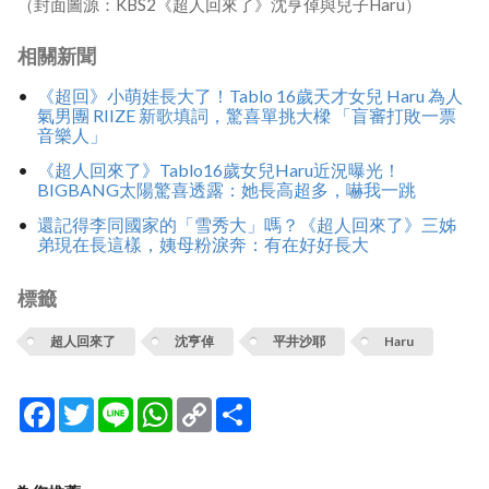
（封面圖源：KBS2《超人回來了》沈亨倬與兒子Haru）
相關新聞
《超回》小萌娃長大了！Tablo 16歲天才女兒 Haru 為人
氣男團 RIIZE 新歌填詞，驚喜單挑大樑 「盲審打敗一票
音樂人」
《超人回來了》Tablo16歲女兒Haru近況曝光！
BIGBANG太陽驚喜透露：她長高超多，嚇我一跳
還記得李同國家的「雪秀大」嗎？《超人回來了》三姊
弟現在長這樣，姨母粉淚奔：有在好好長大
標籤
超人回來了
沈亨倬
平井沙耶
Haru
Facebook
Twitter
Line
WhatsApp
Copy
分
Link
享