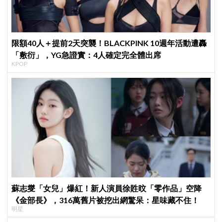
限額40人＋提前2天突襲！BLACKPINK 10週年活動遭轟
「敷衍」，YG急證實：4人確定完全體出席
KPOP
蘇志燮「女兒」爆紅！新人演員徐貹旼「零作品」空降
《金部長》，316萬舊片被挖出網驚呆：星味藏不住！
明星