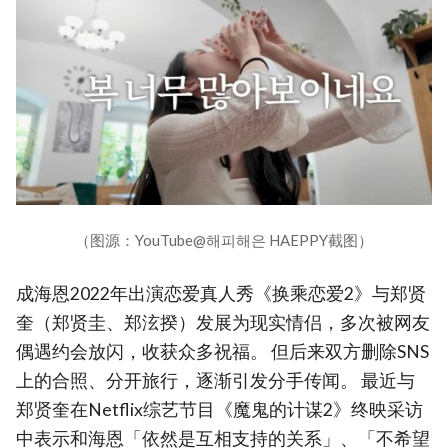
（图源：YouTube@해피해은 HAEPPY截图）
成海恩2022年出演恋爱真人秀《换乘恋爱2》与郑贤
奎（郑贤圭、郑泫揆）发展为现实情侣，多次被网友
偶遇约会放闪，收获众多祝福。 但后来双方删除SNS
上的合照、分开旅行，逐渐引发分手传闻。 最近与
郑贤奎在Netflix综艺节目《魔鬼的计谋2》终映采访
中表示和海恩「依然是互相支持的关系」、「不希望