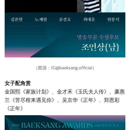
（图源：IG@baeksang.official）
女子配角赏
金国熙《家族计划》、金才禾《玉氏夫人传》、廉惠
兰《苦尽柑来遇见你》、吴京华《正年》、郑恩彩
《正年》