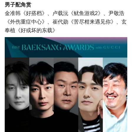
男子配角赏
金准韩《好搭档》、卢载沅《鱿鱼游戏2》、尹敬浩
《外伤重症中心》、崔代勋《苦尽柑来遇见你》、玄
奉植《好或坏的东载》