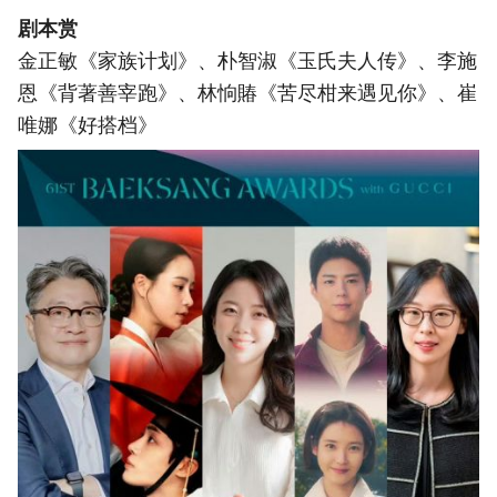
剧本赏
金正敏《家族计划》、朴智淑《玉氏夫人传》、李施
恩《背著善宰跑》、林恦賰《苦尽柑来遇见你》、崔
唯娜《好搭档》