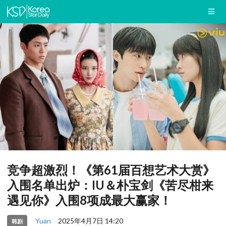
竞争超激烈！《第61届百想艺术大赏》
入围名单出炉：IU＆朴宝剑《苦尽柑来
遇见你》入围8项成最大赢家！
Yuan
2025年4月7日 14:20
韩剧