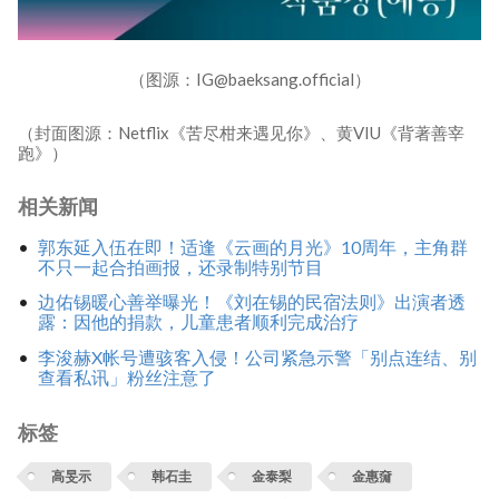
（图源：IG@baeksang.official）
（封面图源：Netflix《苦尽柑来遇见你》、黄VIU《背著善宰
跑》）
相关新闻
郭东延入伍在即！适逢《云画的月光》10周年，主角群
不只一起合拍画报，还录制特别节目
边佑锡暖心善举曝光！《刘在锡的民宿法则》出演者透
露：因他的捐款，儿童患者顺利完成治疗
李浚赫X帐号遭骇客入侵！公司紧急示警「别点连结、别
查看私讯」粉丝注意了
标签
高旻示
韩石圭
金泰梨
金惠奫