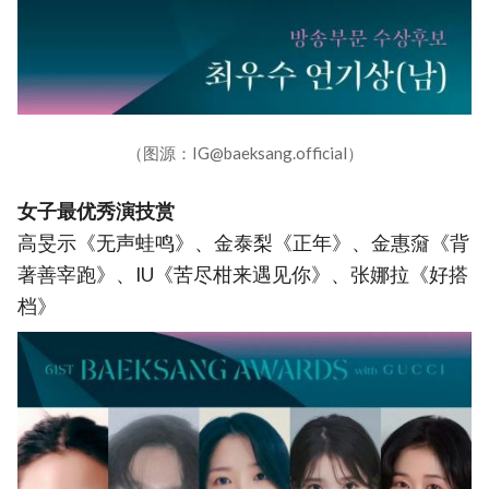
（图源：IG@baeksang.official）
女子最优秀演技赏
高旻示《无声蛙鸣》、金泰梨《正年》、金惠奫《背
著善宰跑》、IU《苦尽柑来遇见你》、张娜拉《好搭
档》