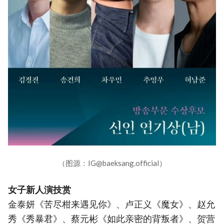
（图源：IG@baeksang.official）
女子新人演技赏
金泰妍《苦尽柑来遇见你》、卢正义《魔女》、赵允
秀《秀暴君》、蔡元彬《如此亲密的背叛者》、贺营