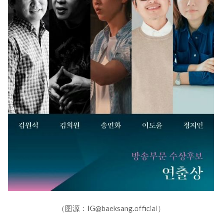
（图源：IG@baeksang.official）