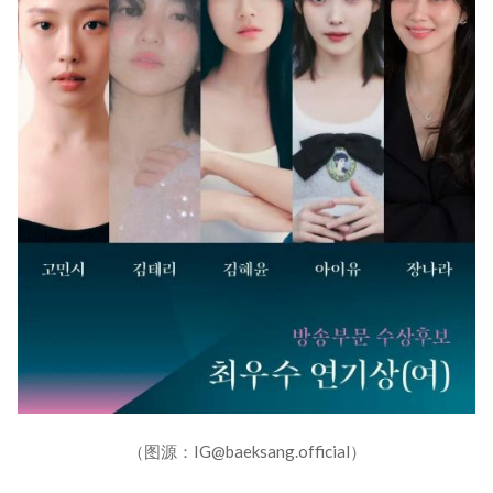
（图源：IG@baeksang.official）