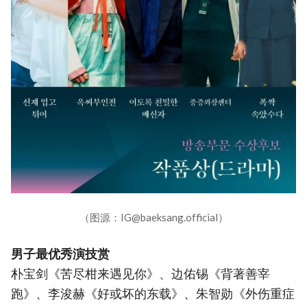
（图源：IG@baeksang.official）
男子最优秀演技赏
朴宝剑《苦尽柑来遇见你》、边佑锡《背著善宰
跑》、李浚赫《好或坏的东载》、朱智勋《外伤重症