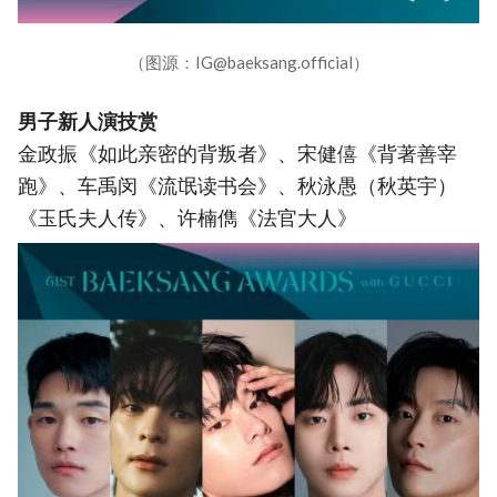
（图源：IG@baeksang.official）
男子新人演技赏
金政振《如此亲密的背叛者》、宋健僖《背著善宰
跑》、车禹闵《流氓读书会》、秋泳愚（秋英宇）
《玉氏夫人传》、许楠儁《法官大人》