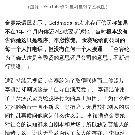
（图源：YouTube@가로세로연구소截图）
金赛纶遗属表示，Goldmedalist发来存证信函称如果
不在1年1个月内偿还7亿就要起诉她，当时
根本没有
告诉她这只是程序、不必惊慌。 金赛纶给前公司的
每一个人打电话，但没有任何一个人接通
：「金赛纶
为了确认这是金秀贤的意思还是公司的意思，不断进
行联络。」
遭到持续无视后，金赛纶为了取得联络而上传照片，
李镇浩却嘲讽这是「自导自演恋爱」。 李镇浩使用
了「女演员金赛纶脱序行为的真正原因」「为什么针
对她的杂音一直不断呢」等措辞，无异於把别人的房
间打乱再质问他家为什么这么乱。 李镇浩称金赛纶
对社会的认知都来自剧本和片场，所以缺乏普通人的
情绪，这一说法无异於否认了家人的存在。 李镇浩