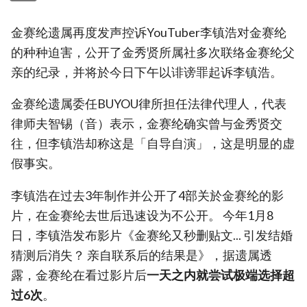
金赛纶遗属再度发声控诉YouTuber李镇浩对金赛纶
的种种迫害，公开了金秀贤所属社多次联络金赛纶父
亲的纪录，并将於今日下午以诽谤罪起诉李镇浩。
金赛纶遗属委任BUYOU律所担任法律代理人，代表
律师夫智锡（音）表示，金赛纶确实曾与金秀贤交
往，但李镇浩却称这是「自导自演」，这是明显的虚
假事实。
李镇浩在过去3年制作并公开了4部关於金赛纶的影
片，在金赛纶去世后迅速设为不公开。 今年1月8
日，李镇浩发布影片《金赛纶又秒删贴文... 引发结婚
猜测后消失？ 亲自联系后的结果是》，据遗属透
露，金赛纶在看过影片后
一天之内就尝试极端选择超
过6次
。