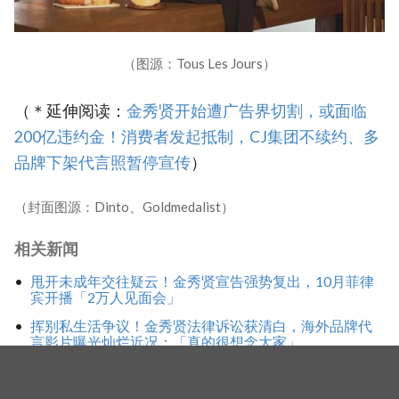
（图源：Tous Les Jours）
（＊延伸阅读：
金秀贤开始遭广告界切割，或面临
200亿违约金！消费者发起抵制，CJ集团不续约、多
品牌下架代言照暂停宣传
）
（封面图源：Dinto、Goldmedalist）
相关新闻
甩开未成年交往疑云！金秀贤宣告强势复出，10月菲律
宾开播「2万人见面会」
挥别私生活争议！金秀贤法律诉讼获清白，海外品牌代
言影片曝光灿烂近况：「真的很想念大家」
金赛纶未成年交往风波落幕！警方裁定：金秀贤无嫌疑
，未违反《儿童福利法》