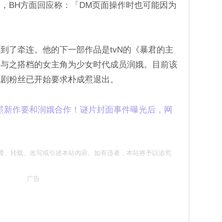
，BH方面回应称：「DM页面操作时也可能因为
到了牵连。他的下一部作品是tvN的《暴君的主
。与之搭档的女主角为少女时代成员润娥。目前该
视剧粉丝已开始要求朴成焄退出。
焄新作要和润娥合作！谜片封面事件曝光后，网
 请勿抄袭、转载、改写或引述本站内容。如有违者，本站将予以追究
广告