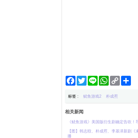
Facebook
Twitter
Line
WhatsApp
Copy
分
Link
享
标签 :
鱿鱼游戏2
朴成焄
相关新闻
《鱿鱼游戏》美国版衍生剧确定告吹！
【图】韩志旼、朴成焄、李基泽新剧《未
播