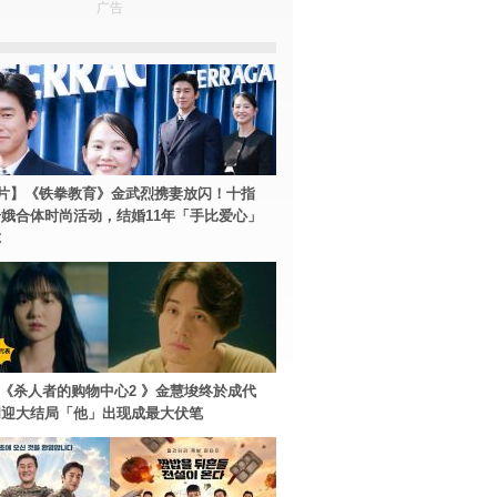
广告
片】《铁拳教育》金武烈携妻放闪！十指
娥合体时尚活动，结婚11年「手比爱心」
尔
ey+《杀人者的购物中心2 》金慧埈终於成代
周迎大结局「他」出现成最大伏笔