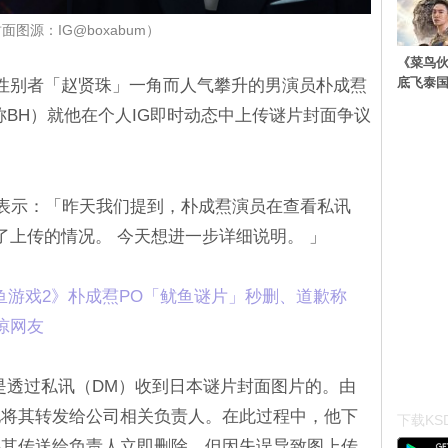
面图源：IG@boxabum）
《菜鸟
底飞泰
性别者「赵贤珠」一角而人气攀升的男演员朴成焄
称BH）就他在个人IG即时动态中上传谜片封面争议
关人士表示：「昨天我们提到，朴成焄演员在查看私讯
了上传的情况。 今天想进一步详细说明。 」
鱼游戏2》朴成焄PO「鱿鱼谜片」秒删、道歉称
惊网友
是透过私讯（DM）收到日本谜片封面图片的。由
他将其转发给公司相关负责人。在此过程中，他下
下载KSD
将其传送给负责人立即删除，但因失误导致图上传