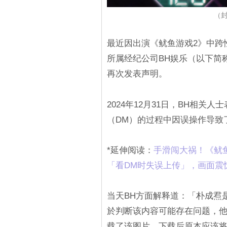
（封
最近因出演《鱿鱼游戏2》中跨
所属经纪公司BH娱乐（以下简
再次发表声明。
2024年12月31日，BH相
（DM）的过程中因误操作导致
*延伸阅读：
手滑闯大祸！《鱿
「看DM时失误上传」，画面震
当天BH方面解释道：「朴成焄
於判断该内容可能存在问题，
载了该图片，下载后原本应该