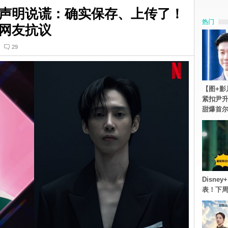
声明说谎：确实保存、上传了！
热门
网友抗议
29
【图+影
紧扣尹升
甜爆首
Disn
表！下