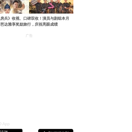
伙房兵》收视、口碑双收！演员与剧组本月
国芭达雅享奖励旅行，庆祝亮眼成绩
广告
 App