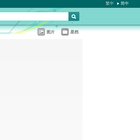
繁中
简中
图片
星档