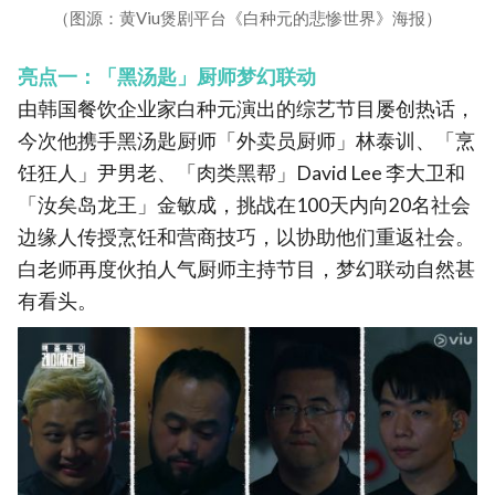
（图源：黄Viu煲剧平台《白种元的悲惨世界》海报）
亮点一：「黑汤匙」厨师梦幻联动
由韩国餐饮企业家白种元演出的综艺节目屡创热话，
今次他携手黑汤匙厨师「外卖员厨师」林泰训、「烹
饪狂人」尹男老、「肉类黑帮」David Lee 李大卫和
「汝矣岛龙王」金敏成，挑战在100天内向20名社会
边缘人传授烹饪和营商技巧，以协助他们重返社会。
白老师再度伙拍人气厨师主持节目，梦幻联动自然甚
有看头。