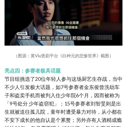
（图源：黄Viu煲剧平台《白种元的悲惨世界》截图）
亮点四：参赛者极具话题
节目组挑选了20位年轻人参与这场厨艺生存战，当中
不少人引发极大话题，如7号参赛者金东俊曾洗劫车
子和盗卖手机而被判入住少年院6个月，因而被称为
「9号处分 少年盗窃犯」；15号参赛者刘智旻则是出
生就被送往孤儿院，童年时遭受暴力对待，从小都在
不安下成长的他自认是个累赘；另外亦有人酒精成瘾