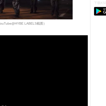
下载KSD
uTube@HYBE LABELS截图）