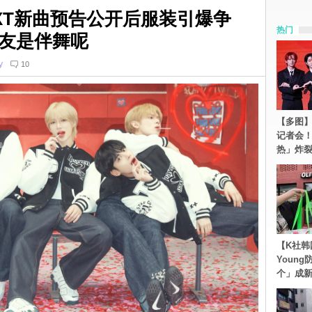
XT新曲预告公开后服装引爆争
热门
友是伴舞呢
y
10
【多图】S
记者会
热」炸
【K社韩
Youn
个」成