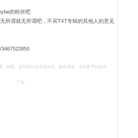
hybe的粉丝吧
觉得无所谓就无所谓吧，不买TXT专辑的其他人的意见
e/3467522850
 请勿抄袭、转载、改写或引述本站内容。如有违者，本站将予以追究
广告