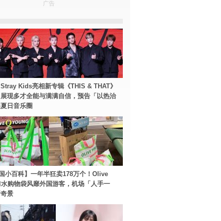
广告
tray Kids亮相新专辑《THIS & THAT》
！展现多才全能与满满自信，预告「以热治
裂夏日音乐圈
国小百科】一年半狂卖178万个！Olive
g防水购物袋风靡外国游客，机场「人手一
新奇景