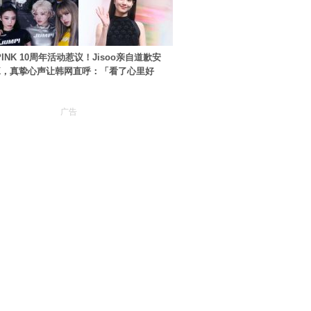
PINK 10周年活动惹议！Jisoo亲自道歉安
NK，真挚心声让韩网直呼：「看了心里好
广告