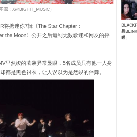
源：X@BIGHIT_MUSIC）
BLACK
将携迷你7辑《The Star Chapter：
慰BLI
ver the Moon〉公开之后遭到无数歌迷和网友的抨
暖」
oon〉MV里然竣的著装异常显眼，5名成员只有他一人身
们却都是黑色衬衣，让人误以为是然竣的伴舞。