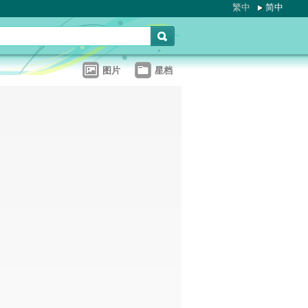
繁中
简中
图片
星档