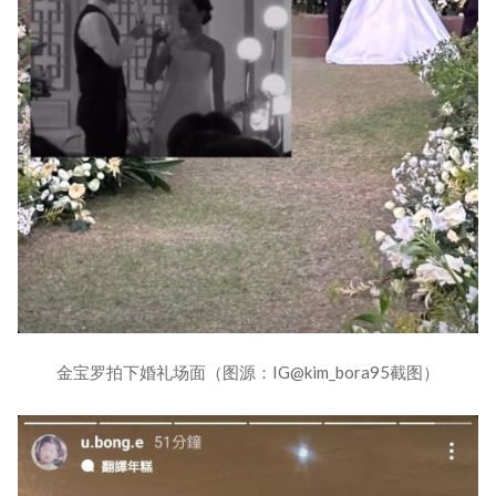
金宝罗拍下婚礼场面（图源：IG@kim_bora95截图）