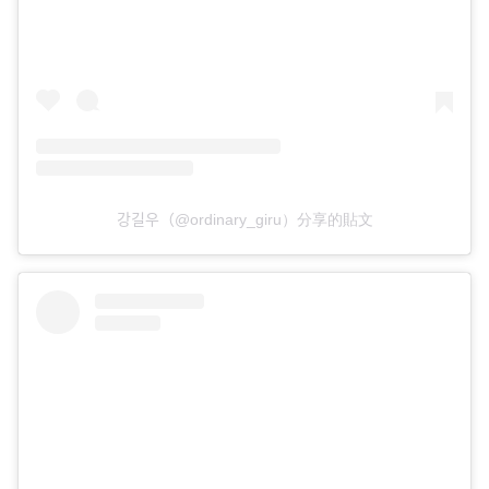
강길우（@ordinary_giru）分享的貼文