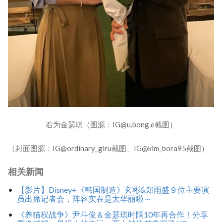
右为金瑟琪（图源：IG@u.bong.e截图）
（封面图源：IG@ordinary_giru截图、IG@kim_bora95截图）
相关新闻
【影片】Disney+《韩国制造》玄彬&郑雨盛９位主要演
员出席记者会，阵容实在是太华丽啦～
《养猫权战争》尹斗俊＆金瑟琪时隔10年再合作！分享