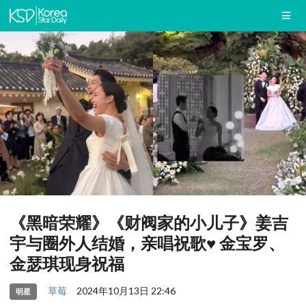
《黑暗荣耀》《财阀家的小儿子》姜吉
宇与圈外人结婚，亲唱祝歌♥ 金宝罗、
金瑟琪现身祝福
草莓
2024年10月13日 22:46
明星