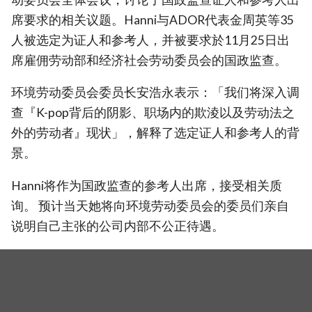
席要求的相关议题。Hanni与ADOR代表金周英等35
人被选定为证人和参考人，并被要求於11月25日出
席雇佣劳动部和经济社会劳动委员会的国政监查。
环境劳动委员会委员长安浩永表示：「我们将深入调
查『K-pop背后的阴影、职场内的欺淩以及劳动法之
外的劳动者』现状」，解释了选定证人和参考人的背
景。
Hanni将作为国政监查的参考人出席，接受相关质
询。 预计当天她将向环境劳动委员会的委员们亲自
说明自己主张的公司内部不公正待遇。
＊相关报导：
NewJeans瞒公司召开线上记者会，要
求闵熙珍重回ADOR！控HYBE不保护艺人&爆社内
霸凌：他团经纪人禁止成员打招呼