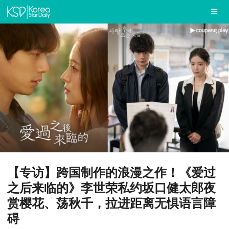
【专访】跨国制作的浪漫之作！《爱过
之后来临的》李世荣私约坂口健太郎夜
赏樱花、荡秋千，拉进距离无惧语言障
碍