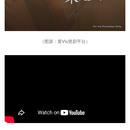
（图源：黄Viu煲剧平台）