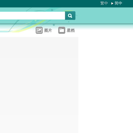
繁中
简中
图片
星档