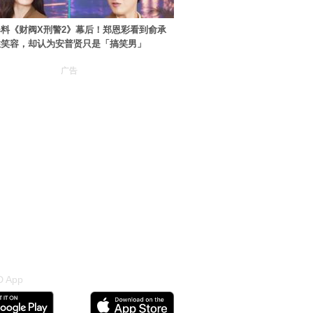
料《财阀X刑警2》幕后！郑恩彩看到俞承
住笑容，却认为安普贤只是「搞笑男」
广告
 App