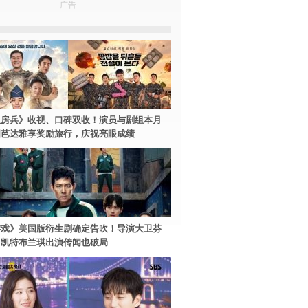
广告
伙房兵》收视、口碑双收！演员与剧组本月
国芭达雅享奖励旅行，庆祝亮眼成绩
游戏》美国版衍生剧确定告吹！导演大卫芬
、凯特布兰琪出演传闻也破局