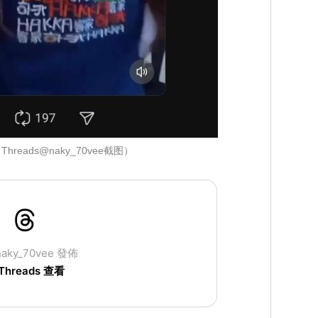
hreads@naky_70vee截图）
aky_70vee 發佈
Threads 查看