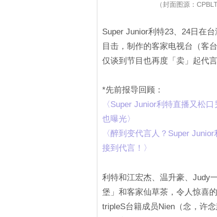
（封面图源：CPBLTV
Super Junior利特23、
目击，制作的客家电视台（客
仅谈到节目也再度「卖」起代
*先前报导回顾：
〈‎Super Junior利特
也曝光〉
‎〈醉到变代言人？Super J
接到代言！〉‎
利特和江宏杰、温升豪、Jud
堡」和客家仙草茶，令人惊喜
tripleS台籍成员Nien（