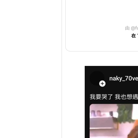
由 @f
在 