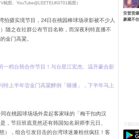
截图、YouTube@LEETEUK0701截图）
安普贤爆
豪藏不
24日在台湾拍摄实境节目，24日在桃园棒球场录影被不少人
台）随之在社群公布节目名称，而深夜利特直播不
言的金门高粱。
直播又松口另一档台韩合作节目！与台星江宏杰、温升豪合影
unior利特上半年尝金门高粱醉倒「睡播」，下半年马上
y一同在桃园球场场外卖起客家味的「梅干扣肉汉
的是，节目班底竟然还有韩国知名厨师李元日、
下载KSD
念，许念慈），组合引发目击的台湾球迷兼粉丝疯狂！客