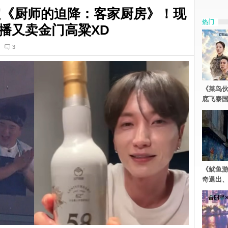
定《厨师的迫降：客家厨房》！现
热门
播又卖金门高粱XD
3
《菜鸟
底飞泰
《鱿鱼
奇退出