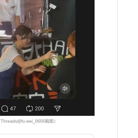
hreads@fu.wei_0605截图）