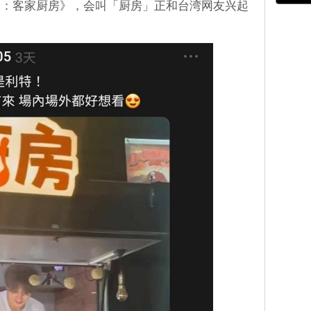
降：客家厨房》，会叫「厨房」正和台湾网友兴起