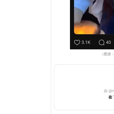
（图源：T
由 @n
在 