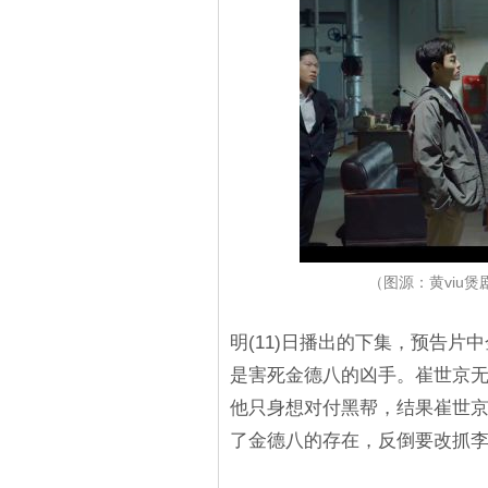
（图源：黄viu
明(11)日播出的下集，预告
是害死金德八的凶手。崔世京
他只身想对付黑帮，结果崔世
了金德八的存在，反倒要改抓