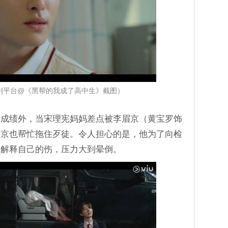
煲剧平台@《黑帮的我成了高中生》截图）
高成绩外，当宋理宪妈妈差点被李眉京（黄宝罗饰
世京也帮忙拖住歹徒。令人担心的是，他为了向检
）解释自己的伤，压力大到晕倒。