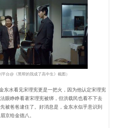
煲剧平台@《黑帮的我成了高中生》截图）
片中金东水看见宋理宪更是一把火，因为他认定宋理宪
无法眼睁睁看著宋理宪被绑，但洪载民也看不下去
京先被爸爸逮住了。好消息是，金东水似乎意识到
李眉京给金德八。