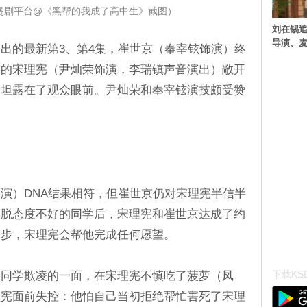
u煲剧平台@《黑帮的我成了高中生》截图）
刘在锡追
导演、麦
出的最新第3、第4集，崔世京（奉宰铉饰演）终
身的宋理宪（尹灿荣饰演，李瑞镇声音演出）敞开
乎坦露在了观众眼前。尹灿荣和奉宰铉演技颇受赞
演）DNA结果相符，但崔世京仍对宋理宪半信半
摆脱态度不好的同学后，宋理宪和崔世京达成了约
进步，宋理宪会帮他完成任何愿望。
下载KSD
被同学欺凌的一面，在宋理宪不慎吃了菠萝（凤
理宪面前失控：他怕自己当初拒绝帮忙害死了宋理