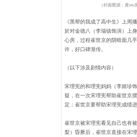
（封面图源：黄vi
《黑帮的我成了高中生》上周播
於对金德八（李瑞镇饰演）上
心房，过程崔世京的阴暗面几
许，好口碑渐传。
（以下涉及剧情内容）
宋理宪的和理宪妈妈（李姬珍饰
疑，在一次宋理宪帮助崔世京
定：崔世京要帮助宋理宪成绩
崔世京被宋理宪看见自己也有
梨）昏厥后，崔世京直接在宋