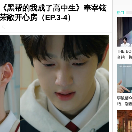
《黑帮的我成了高中生》奉宰铉
热门
敞开心房（EP.3-4）
THE 
合约 将
李浚赫X
结、别