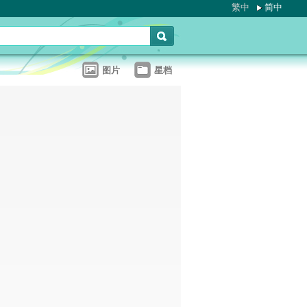
繁中
简中
图片
星档