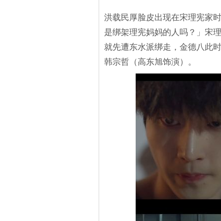
洪载民厚脸皮出现在宋理宪家
是绑架理宪妈妈的人吗？」宋
就先遭东水派绑走，金德八此
韩宗哲（高东旭饰演）。