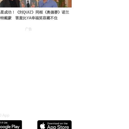
星成功！《刘QUIZ》同框《奥德赛》诺兰
特戴蒙 害羞比YA幸福笑容藏不住
广告
 App