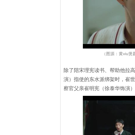
（图源：黄viu
除了陪宋理宪读书、帮助他拉
演）指使的东水派绑架时，崔
察官父亲崔明宪（徐泰华饰演