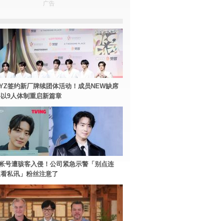
广告
BOYZ签约新厂牌续团体活动！成员NEW缺席
以9人体制重启新篇章
帐号遭骇客入侵！公司紧急示警「别点连
查看私讯」粉丝注意了