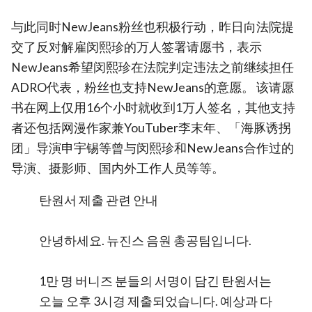
与此同时NewJeans粉丝也积极行动，昨日向法院提
交了反对解雇闵熙珍的万人签署请愿书，表示
NewJeans希望闵熙珍在法院判定违法之前继续担任
ADRO代表，粉丝也支持NewJeans的意愿。 该请愿
书在网上仅用16个小时就收到1万人签名，其他支持
者还包括网漫作家兼YouTuber李末年、「海豚诱拐
团」导演申宇锡等曾与闵熙珍和NewJeans合作过的
导演、摄影师、国内外工作人员等等。
탄원서 제출 관련 안내
안녕하세요. 뉴진스 음원 총공팀입니다.
1만 명 버니즈 분들의 서명이 담긴 탄원서는
오늘 오후 3시경 제출되었습니다. 예상과 다