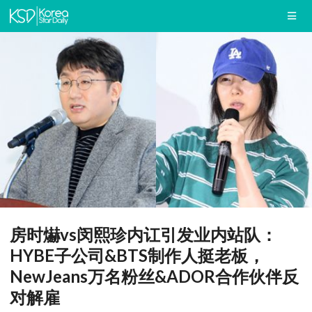
房时爀vs闵熙珍内讧引发业内站队：
HYBE子公司&BTS制作人挺老板，
NewJeans万名粉丝&ADOR合作伙伴反
对解雇