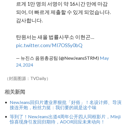
르게 1만 명의 서명이 약 16시간 만에 마감
되어, 더 빠르게 제출할 수 있게 되었습니다.
감사합니다.
탄원서는 새올 법률사무소 이현곤…
pic.twitter.com/MI7OSSy0bQ
— 뉴진스 음원총공팀 (@NewJeansSTRM)
May
24, 2024
（封面图源：TVDaily）
相关新闻
NewJeans回归片遭业界狠批「好俗」！名设计师、导演
接连开炮，粉丝力挺：我们要的就是这个味
等到了！NewJeans出道4周年公开四人同框影片，Minji
惊喜现身引发回归期待，ADOR回应未来动向！