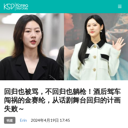
回归也被骂，不回归也躺枪！酒后驾车
闯祸的金赛纶，从话剧舞台回归的计画
失败～
Erin
2024年4月19日 17:45
明星