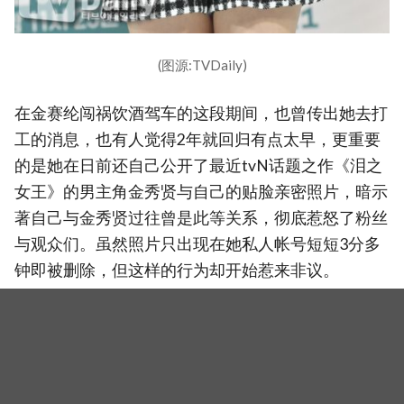
(图源:TVDaily)
在金赛纶闯祸饮酒驾车的这段期间，也曾传出她去打
工的消息，也有人觉得2年就回归有点太早，更重要
的是她在日前还自己公开了最近tvN话题之作《泪之
女王》的男主角金秀贤与自己的贴脸亲密照片，暗示
著自己与金秀贤过往曾是此等关系，彻底惹怒了粉丝
与观众们。虽然照片只出现在她私人帐号短短3分多
钟即被删除，但这样的行为却开始惹来非议。