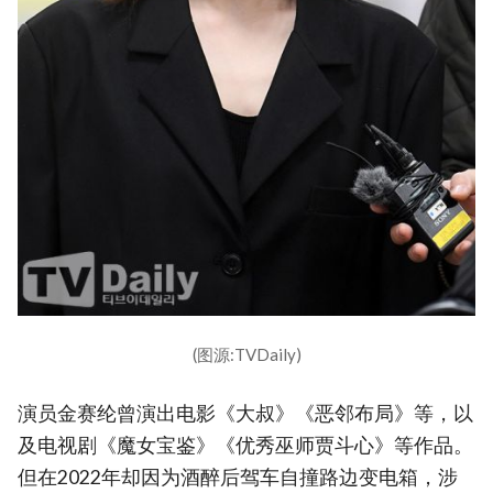
(图源:TVDaily)
演员金赛纶曾演出电影《大叔》《恶邻布局》等，以
及电视剧《魔女宝鉴》《优秀巫师贾斗心》等作品。
但在2022年却因为酒醉后驾车自撞路边变电箱，涉