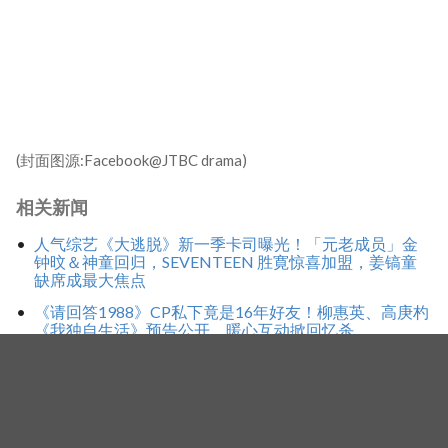
(封面图源:Facebook@JTBC drama)
相关新闻
人气综艺《大逃脱》新一季卡司曝光！「元老成员」金
钟旼＆神童回归，SEVENTEEN 胜寛惊喜加盟，姜镐童
缺席成最大焦点
《请回答1988》CP私下竟是16年好友！柳惠英、高庚杓
《我独自生活》预告公开，暖心互动掀回忆杀
《请回答1988》宝拉×善宇再合体！柳惠英、高庚杓同框
出演《我独自生活》，戏里夫妻戏外也有特别缘分
标签