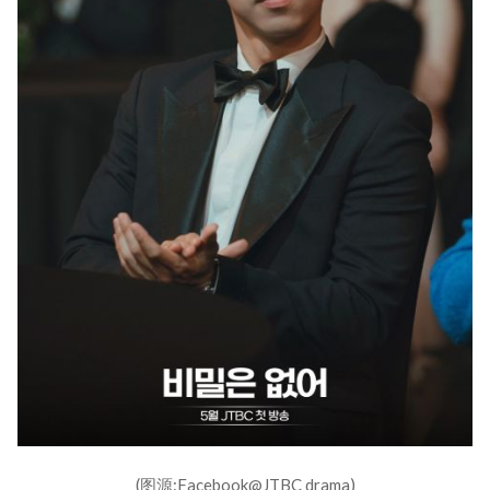
(图源:Facebook@JTBC drama)