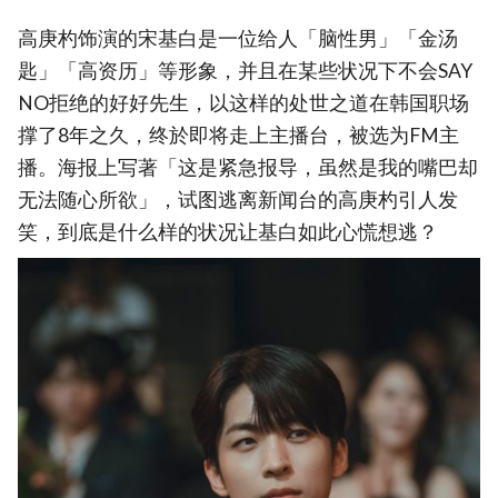
高庚杓饰演的宋基白是一位给人「脑性男」「金汤
匙」「高资历」等形象，并且在某些状况下不会SAY
NO拒绝的好好先生，以这样的处世之道在韩国职场
撑了8年之久，终於即将走上主播台，被选为FM主
播。海报上写著「这是紧急报导，虽然是我的嘴巴却
无法随心所欲」，试图逃离新闻台的高庚杓引人发
笑，到底是什么样的状况让基白如此心慌想逃？