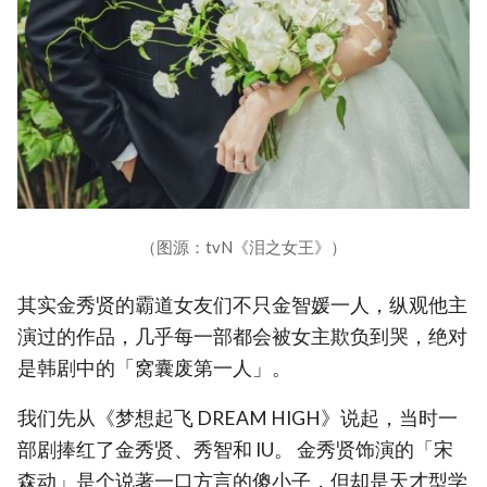
（图源：tvN《泪之女王》）
其实金秀贤的霸道女友们不只金智媛一人，纵观他主
演过的作品，几乎每一部都会被女主欺负到哭，绝对
是韩剧中的「窝囊废第一人」。
我们先从《梦想起飞 DREAM HIGH》说起，当时一
部剧捧红了金秀贤、秀智和 IU。 金秀贤饰演的「宋
森动」是个说著一口方言的傻小子，但却是天才型学