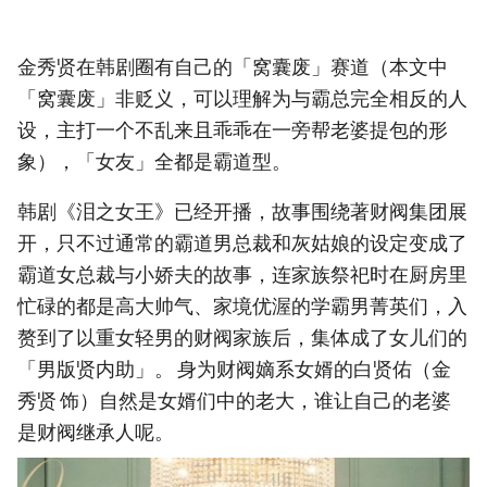
金秀贤在韩剧圈有自己的「窝囊废」赛道（本文中
「窝囊废」非贬义，可以理解为与霸总完全相反的人
设，主打一个不乱来且乖乖在一旁帮老婆提包的形
象），「女友」全都是霸道型。
韩剧《泪之女王》已经开播，故事围绕著财阀集团展
开，只不过通常的霸道男总裁和灰姑娘的设定变成了
霸道女总裁与小娇夫的故事，连家族祭祀时在厨房里
忙碌的都是高大帅气、家境优渥的学霸男菁英们，入
赘到了以重女轻男的财阀家族后，集体成了女儿们的
「男版贤内助」。 身为财阀嫡系女婿的白贤佑（金
秀贤 饰）自然是女婿们中的老大，谁让自己的老婆
是财阀继承人呢。