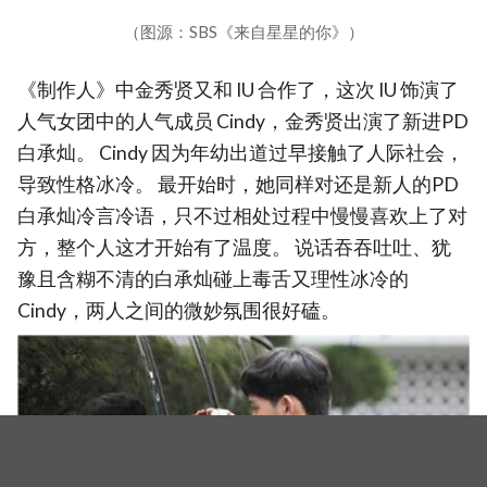
（图源：SBS《来自星星的你》）
《制作人》中金秀贤又和 IU 合作了，这次 IU 饰演了
人气女团中的人气成员 Cindy，金秀贤出演了新进PD
白承灿。 Cindy 因为年幼出道过早接触了人际社会，
导致性格冰冷。 最开始时，她同样对还是新人的PD
白承灿冷言冷语，只不过相处过程中慢慢喜欢上了对
方，整个人这才开始有了温度。 说话吞吞吐吐、犹
豫且含糊不清的白承灿碰上毒舌又理性冰冷的
Cindy，两人之间的微妙氛围很好磕。