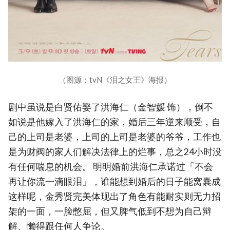
（图源：tvN《泪之女王》海报）
剧中虽说是白贤佑娶了洪海仁（金智媛 饰），倒不
如说是他嫁入了洪海仁的家，婚后三年逆来顺受，自
己的上司是老婆，上司的上司是老婆的爷爷，工作也
是为财阀的家人们解决法律上的烂事，总之24小时没
有任何喘息的机会。 明明婚前洪海仁承诺过「不会
再让你流一滴眼泪」，谁能想到婚后的日子能窝囊成
这样呢，金秀贤完美体现出了角色有能耐实则无力招
架的一面，一脸憋屈，但又脾气低到不想为自己辩
解、懒得跟任何人争论。