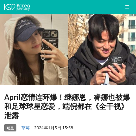
April恋情连环爆！继娜恩，睿娜也被爆
和足球球星恋爱，端倪都在《全干视》
泄露
草莓
2024年1月5日 15:58
明星