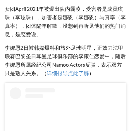
女团April 2021年被爆出队内霸凌，受害者是成员玹
珠（李玹珠），加害者是娜恩（李娜恩）与真率（李
真率），团体隔年解散，没想到再听见他们的热门消
息，是恋爱说。
李娜恩2日被韩媒爆料和旅外足球明星，正效力法甲
联赛巴黎圣日耳曼足球俱乐部的李康仁恋爱中，随后
李娜恩所属经纪公司Namoo Actors反驳，表示双方
只是熟人关系。（
‎详细报导点此了解
）