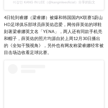
이강인 KANG IN LEE（@kanginleeoficial）分享的貼文
4日轮到睿娜（梁睿娜）被爆和韩国国内K联赛1蔚山
HD足球俱乐部球员薛英佑恋爱，网传薛英佑的球鞋
刻著梁睿娜英文名「YENA」，两人还有同款手机壳
和帽子，薛英佑的照片均源自於上周12月30日播出
的《全知干预视角》，另外也有网友称梁睿娜经常被
目击场边收看足球比赛。