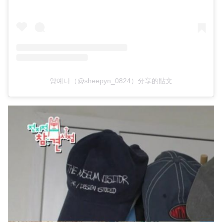
양예나（@sheepyn_0824）分享的貼文