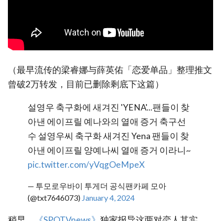
（最早流传的梁睿娜与薛英佑「恋爱单品」整理推文
曾破2万转发，目前已删除剩底下这篇）
설영우 축구화에 새겨진 'YENA'...팬들이 찾
아낸 에이프릴 예나와의 열애 증거 축구선
수 설영우씨 축구화 새겨진 Yena 팬들이 찾
아낸 에이프릴 양예나씨 열애 증거 이라니~
pic.twitter.com/yVqgOeMpeX
— 투모로우바이 투게더 공식팬카페 모아
(@txt7646073)
January 4, 2024
稍早，
‎《SPOTVnews》
独家报导这两对恋人其实