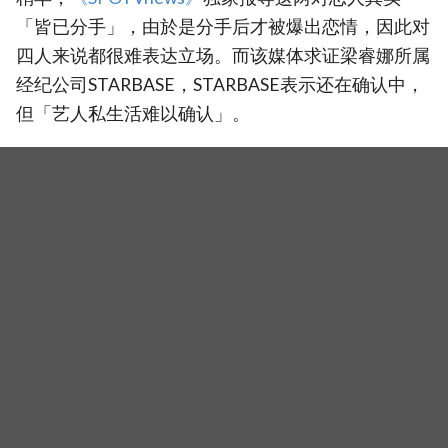
「皆已分手」，由於是分手后才被爆出恋情，因此对
四人来说都很难表达立场。而该媒体求证梁睿娜所属
经纪公司STARBASE，STARBASE表示还在确认中，
但「艺人私生活难以确认」。
（封面图源：IG@sheepyn_0824截图、黄viu综艺平台@《全知
干预视角》）
相关新闻
Tiffany公开与丈夫卞约汉的恋爱故事：「连少女时代成
员都瞒了1年」《全知干预视角》
国民女团 I.O.I 完整体出演《全知干预视角》！回归准备
＋演唱会幕后全曝光，送给粉丝的特别惊喜礼物
金永大入伍前被拍与李娜恩逛街互动亲密，恋爱传闻再
起！经纪公司急澄清：两人只是好友
标签