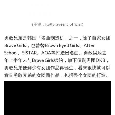
（图源：IG@braveent_official）
勇敢兄弟是韩国「名曲制造机」之一，除了自家女团
Brave Girls，也曾替Brown Eyed Girls、After
School、SISTAR、AOA等打造出名曲。勇敢娱乐去
年上半年未与Brave Girls续约，旗下仅剩男团DKB，
勇敢兄弟便鲜少有女团作品再诞生，看来很快就可以
看见勇敢兄弟的女团新作品，包括整个女团的打造。