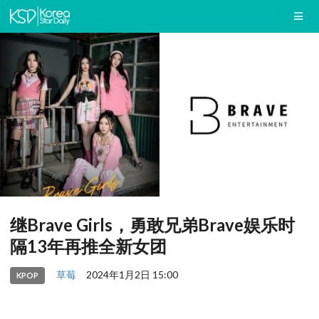
继Brave Girls，勇敢兄弟Brave娱乐时
隔13年再推全新女团
草莓
2024年1月2日 15:00
KPOP