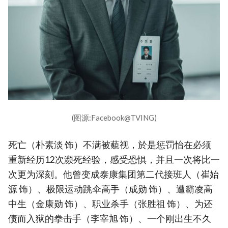
(图源:Facebook@TVING)
死亡（朴素淡 饰）不满被藐视，於是惩罚怡在必须
重新经历12次濒死经验，感受恐惧，并且一次将比一
次更为深刻。他曾变成泰康集团第二代接班人（崔始
源 饰）、极限运动跳伞高手（成勋 饰）、遭霸凌高
中生（金康勋 饰）、职业杀手（张胜祖 饰）、为还
债而入狱的拳击手（李宰旭 饰）、一个刚出生不久