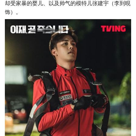
却受家暴的婴儿、以及帅气的模特儿张建宇（李到晛
饰）。