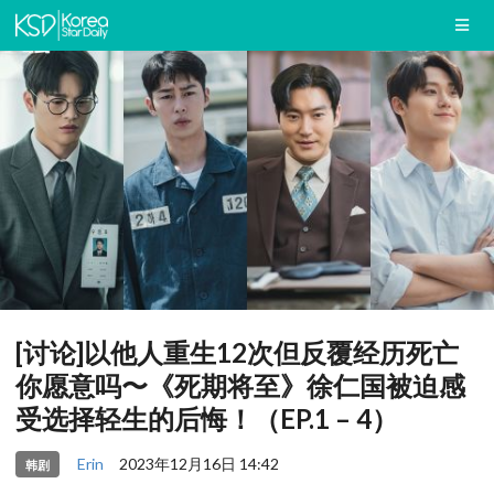
[讨论]以他人重生12次但反覆经历死亡
你愿意吗〜《死期将至》徐仁国被迫感
受选择轻生的后悔！（EP.1 – 4）
Erin
2023年12月16日 14:42
韩剧