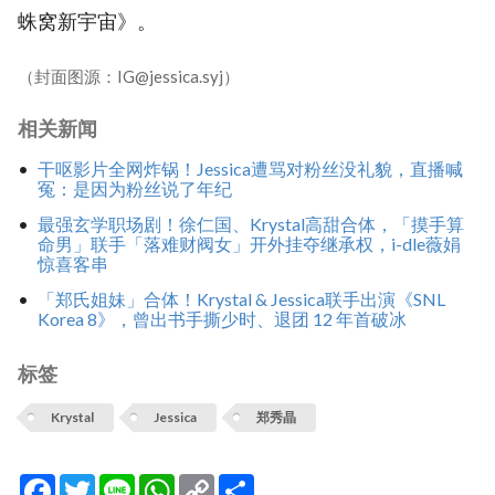
蛛窝新宇宙》。
（封面图源：IG@jessica.syj）
相关新闻
干呕影片全网炸锅！Jessica遭骂对粉丝没礼貌，直播喊
冤：是因为粉丝说了年纪
最强玄学职场剧！徐仁国、Krystal高甜合体，「摸手算
命男」联手「落难财阀女」开外挂夺继承权，i-dle薇娟
惊喜客串
「郑氏姐妹」合体！Krystal & Jessica联手出演《SNL
Korea 8》，曾出书手撕少时、退团 12 年首破冰
标签
Krystal
Jessica
郑秀晶
Facebook
Twitter
Line
WhatsApp
Copy
分