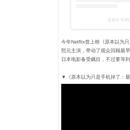
권은비 EUN 
今年Netflix曾上映《原本
熙元主演，带动了观众回顾最
日本电影备受瞩目，不过要等
▼《原本以为只是手机掉了：