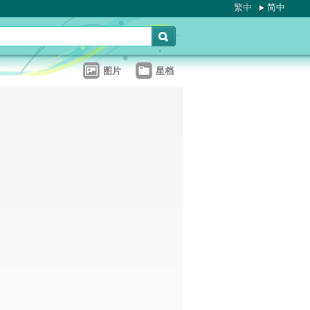
繁中
简中
图片
星档