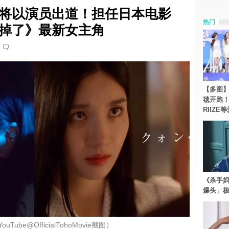
将以演员出道！担任日本电影
热门
掉了》最新女主角
【多图】《
毯开跑！Re
RIIZE
《杀手妈
爆头」
Tube@OfficialTohoMovie截图）