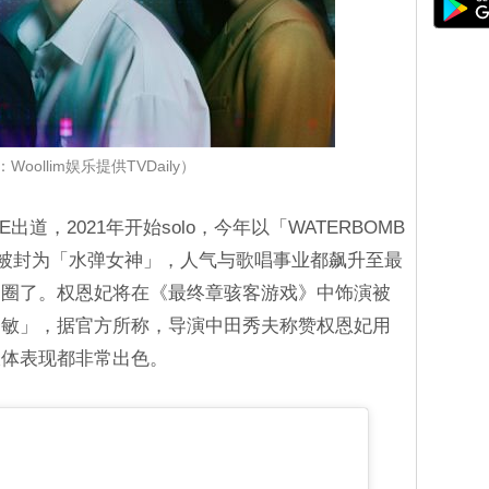
Woollim娱乐提供TVDaily）
E出道，2021年开始solo，今年以「WATERBOMB
的演出被封为「水弹女神」，人气与歌唱事业都飙升至最
剧圈了。权恩妃将在《最终章骇客游戏》中饰演被
秀敏」，据官方所称，导演中田秀夫称赞权恩妃用
肢体表现都非常出色。