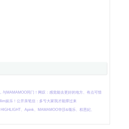
，与MAMAMOO同门！网叹：感觉能去更好的地方、有点可惜
llim娱乐！公开亲笔信：多亏大家我才能撑过来
GHLIGHT、Apink、MAMAMOO华莎&颂乐、权恩妃、