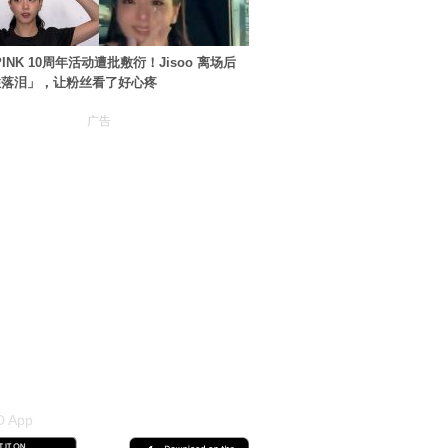
PINK 10周年活动遭批敷衍！Jisoo 离场后
住落泪」，让粉丝看了好心疼
广告
 App