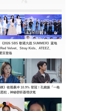
广告
2026 SBS 歌谣大战 SUMMER》蓝地
d Velvet、Stray Kids、ATEEZ、
等爱豆登场
咪》收视暴冲 10.9% 登冠！孔晓振「一枪
极恶犯，神秘窃听器埋伏笔