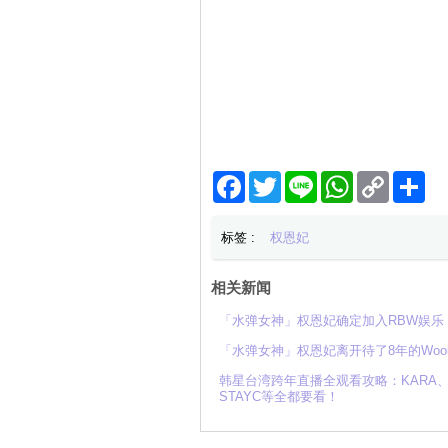
Facebook
Twitter
Line
WhatsApp
Copy
分
Link
享
标签 :
权恩妃
相关新闻
「水弹女神」权恩妃确定加入RBW娱乐
「水弹女神」权恩妃离开待了8年的Woo
韩星台湾跨年直播全观看攻略：KARA、HI
STAYC等全都要看！