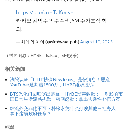
https://t.co/cnHTaKonsH
카카오 김범수 압수수색, SM 주가조작 혐
의.
— 최애의 아아 (@simhwae_pub)
August 10, 2023
（封面图源：HYBE、kakao、SM娱乐）
相关新闻
法院认证「ILLIT抄袭NewJeans」是假消息！恶意
YouTuber遭判赔1500万，HYBE维权胜诉
BTS光化门回归演出落幕！HYBE发声致歉：「对影响市
民日常生活深感抱歉」韩网怒批：拿出实质性补偿方案
韩流外交非他不可？朴轸永凭什么打败其他三社办人，
拿下这项政府任命？
标签