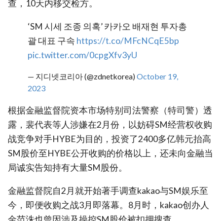
查，10天内移交检方。
‘SM 시세 조종 의혹’ 카카오 배재현 투자총
괄 대표 구속
https://t.co/MFcNCqE5bp
pic.twitter.com/0cpgXfv3yU
— 지디넷코리아 (@zdnetkorea)
October 19,
2023
根据金融监督院资本市场特别司法警察（特司警）透
露，裴代表等人涉嫌在2月份，以妨碍SM经营权收购
战竞争对手HYBE为目的，投资了2400多亿韩元抬高
SM股价至HYBE公开收购的价格以上，还未向金融当
局诚实告知持有大量SM股份。
金融监督院自2月就开始著手调查kakao与SM娱乐至
今，即便收购之战3月即落幕。8月时，kakao创办人
金范洙也曾因涉及操控SM股价被扣押搜查。