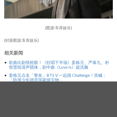
(图源:车库娱乐)
(封面图源:车库娱乐)
相关新闻
歌曲比剧情抢眼！《狂唱下半场》姜栋元、严泰九、朴
智贤组混声团体，剧中曲《Love Is》超洗脑
姜栋元点名「挚友」BTS V 一起跳 Challenge！笑喊：
「防弹少年团是国家级宝物」
《Wild Sing》姜栋元出道23年首度感性告白：引退也没
有不好
标签
附身
李絮
李东辉
姜栋元