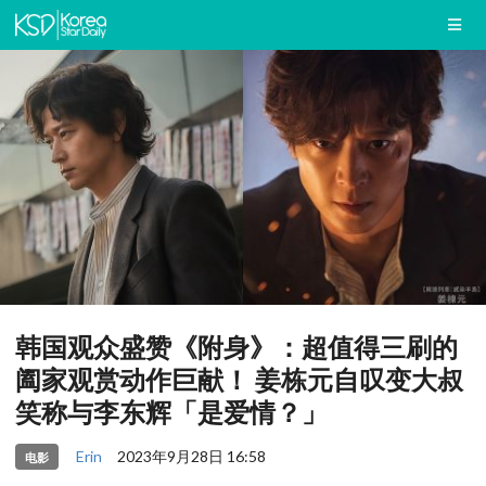
韩国观众盛赞《附身》：超值得三刷的
阖家观赏动作巨献！ 姜栋元自叹变大叔
笑称与李东辉「是爱情？」
Erin
2023年9月28日 16:58
电影