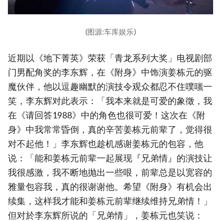
(图源:车库娱乐)
近期以《地下菁英》荣获「青龙系列大奖」电视剧部
门男配角奖的李东辉，在《附身》中饰演姜栋元的驱
魔伙伴，他以逗趣幽默的演技令观众都忍不住噗嗤一
笑，李东辉对此表示：「我本来就是可爱的象徵，我
在《请回答1988》中的角色也很可爱！这次在《附
身》中我常常昏倒，真的辛苦姜栋元前辈了，觉得很
对不起他！」李东辉也趁机感谢姜栋元的包容，他
说：「能和姜栋元前辈一起展现『兄弟情』的演技让
我很感激，我不断地抛出一些哏，前辈总是以宽容的
雅量包容我，真的很谢谢他。希望《附身》有机会出
续集，这样我才能和姜栋元前辈继续维持兄弟情！」
但对於李东辉所说的「兄弟情」，姜栋元也笑说：