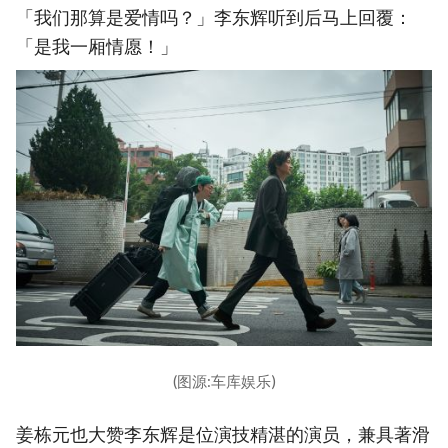
「我们那算是爱情吗？」李东辉听到后马上回覆：
「是我一厢情愿！」
(图源:车库娱乐)
姜栋元也大赞李东辉是位演技精湛的演员，兼具著滑