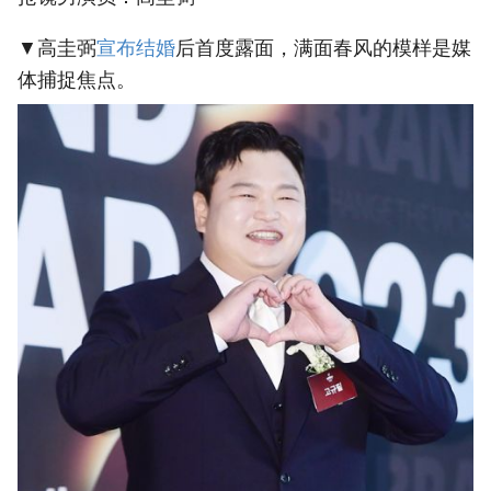
▼高圭弼
‎宣布结婚‎
后首度露面，满面春风的模样是媒
体捕捉焦点。