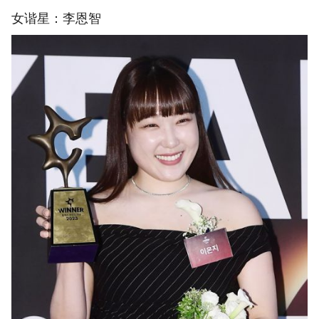
女谐星：李恩智