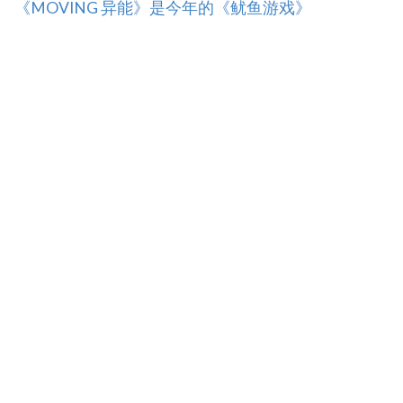
《MOVING 异能》是今年的《鱿鱼游戏》