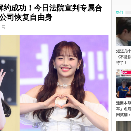
於解约成功！今日法院宣判专属合
热门
公司恢复自由身
短短几十
《不是
待了！
迷因本尊
车」名
网笑翻