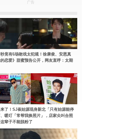
广告
秒竟有6场吻戏太犯规！徐康俊、安恩真
你的恋爱》甜蜜预告公开，网友直呼：太期
来了！SJ崔始源现身新北「只有始源能停
店、暖叮「常帮我换照片」，店家尖叫合照
：这辈子不能脱粉了