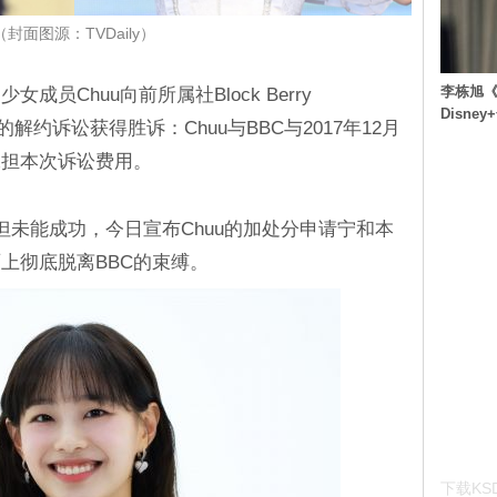
（封面图源：TVDaily）
李栋旭《
员Chuu向前所属社Block Berry
Disn
起的解约诉讼获得胜诉：Chuu与BBC与2017年12月
承担本次诉讼费用。
但未能成功，今日宣布Chuu的加处分申请宁和本
上彻底脱离BBC的束缚。
下载KSD