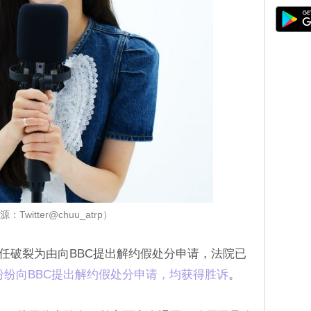
：Twitter@chuu_atrp）
信任破裂为由向BBC提出解约假处分申请，法院已
纷纷向BBC提出解约假处分申请，均获得胜诉
。