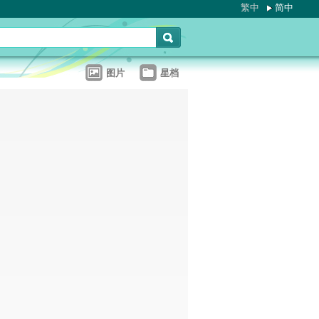
繁中
简中
图片
星档