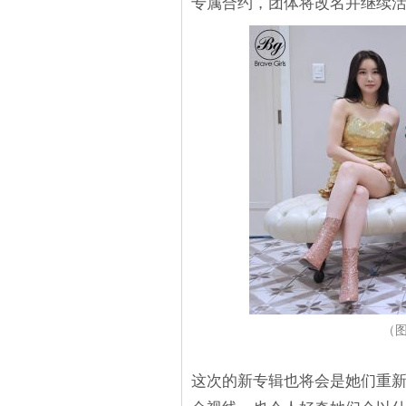
专属合约，团体将改名并继续
（
这次的新专辑也将会是她们重