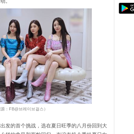
活动。
图源：FB@브레이브걸스）
新出发的首个挑战，选在夏日旺季的八月份回到大