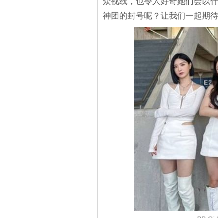
众视线，也令人好奇她们会以
神团的封号呢？让我们一起期