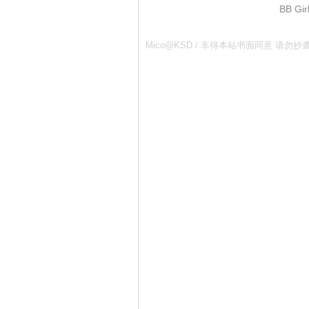
BB 
Mico@KSD / 非得本站书面同意 