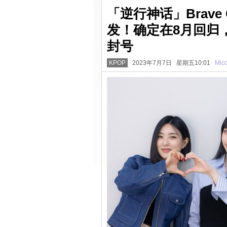
「逆行神话」Brave G
发！确定在8月回归
封号
KPOP
2023年7月7日 星期五10:01
Mic