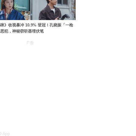
咪》收视暴冲 10.9% 登冠！孔晓振「一枪
极恶犯，神秘窃听器埋伏笔
广告
 App