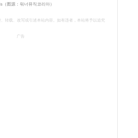
Girls（图源：워너뮤직코리아）
请勿抄袭、转载、改写或引述本站内容。如有违者，本站将予以追究
广告