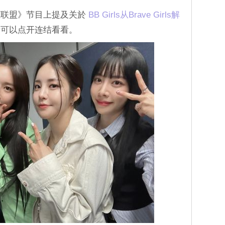
脏联盟》节目上提及关於
BB Girls从Brave Girls解
者可以点开连结看看。