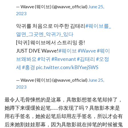
— Wavve (웨이브) (@wavve_official)
June 25,
2023
악귀를 처음으로 마주한 김태리
#웨이브를_
열면_그곳엔_악귀가_있다
[악귀] 웨이브에서 스트리밍 중!
JUST DIVE Wavve!
#웨이브
#Wavve
#웨이
브왜봐요
#악귀
#Revenant
#김태리
#오정
세
#홍경
pic.twitter.com/kBlYxejSWS
— Wavve (웨이브) (@wavve_official)
June 25,
2023
最令人毛骨悚然的是这幕，具散影想签名笔却掉了，
她蹲下来缓缓捡起笔……你发现了吗？具散影本来是
用右手签名，她捡起笔后却用左手签名，所以才会有
后来她割娃娃那幕，因为具散影就在掉笔的时候被鬼