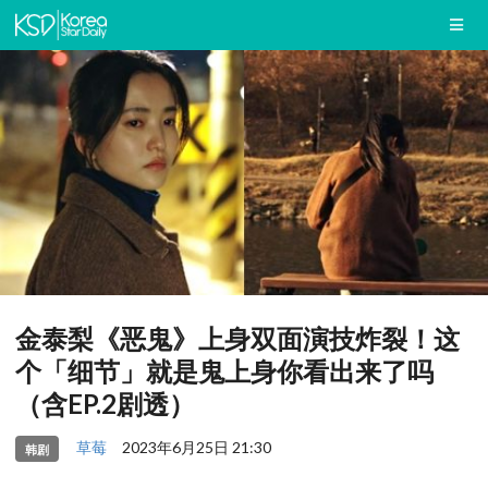
金泰梨《恶鬼》上身双面演技炸裂！这
个「细节」就是鬼上身你看出来了吗
（含EP.2剧透）
草莓
2023年6月25日 21:30
韩剧