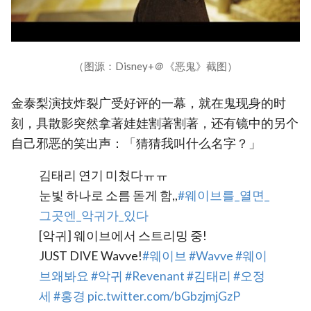
（图源：Disney+＠《恶鬼》截图）
金泰梨演技炸裂广受好评的一幕，就在鬼现身的时
刻，具散影突然拿著娃娃割著割著，还有镜中的另个
自己邪恶的笑出声：「猜猜我叫什么名字？」
김태리 연기 미쳤다ㅠㅠ
눈빛 하나로 소름 돋게 함,,
#웨이브를_열면_
그곳엔_악귀가_있다
[악귀] 웨이브에서 스트리밍 중!
JUST DIVE Wavve!
#웨이브
#Wavve
#웨이
브왜봐요
#악귀
#Revenant
#김태리
#오정
세
#홍경
pic.twitter.com/bGbzjmjGzP