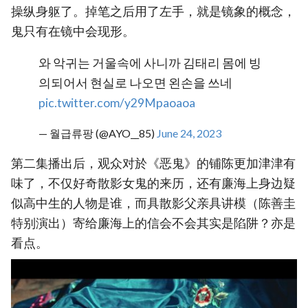
操纵身躯了。掉笔之后用了左手，就是镜象的概念，
鬼只有在镜中会现形。
와 악귀는 거울속에 사니까 김태리 몸에 빙
의되어서 현실로 나오면 왼손을 쓰네
pic.twitter.com/y29Mpaoaoa
— 월급류팡 (@AYO__85)
June 24, 2023
第二集播出后，观众对於《恶鬼》的铺陈更加津津有
味了，不仅好奇散影女鬼的来历，还有廉海上身边疑
似高中生的人物是谁，而具散影父亲具讲模（陈善圭
特别演出）寄给廉海上的信会不会其实是陷阱？亦是
看点。