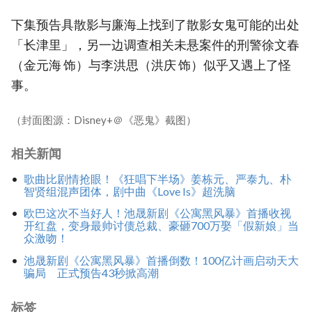
下集预告具散影与廉海上找到了散影女鬼可能的出处
「长津里」，另一边调查相关未悬案件的刑警徐文春
（金元海 饰）与李洪思（洪庆 饰）似乎又遇上了怪
事。
（封面图源：Disney+＠《恶鬼》截图）
相关新闻
歌曲比剧情抢眼！《狂唱下半场》姜栋元、严泰九、朴
智贤组混声团体，剧中曲《Love Is》超洗脑
欧巴这次不当好人！池晟新剧《公寓黑风暴》首播收视
开红盘，变身最帅讨债总裁、豪砸700万娶「假新娘」当
众激吻！
池晟新剧《公寓黑风暴》首播倒数！100亿计画启动天大
骗局 正式预告43秒掀高潮
标签