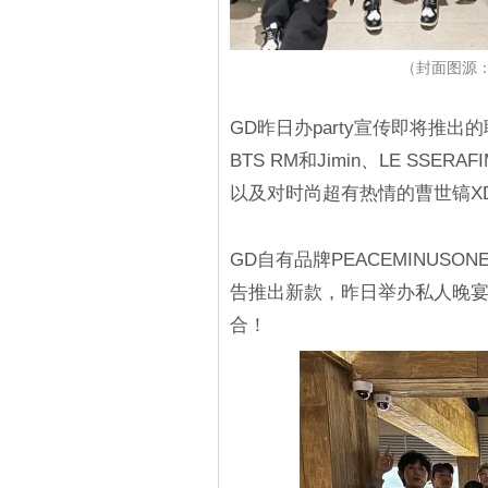
（封面图源：IG
GD昨日办party宣传即将推
BTS RM和Jimin、LE S
以及对时尚超有热情的曹世镐X
GD自有品牌PEACEMINUSO
告推出新款，昨日举办私人晚
合！