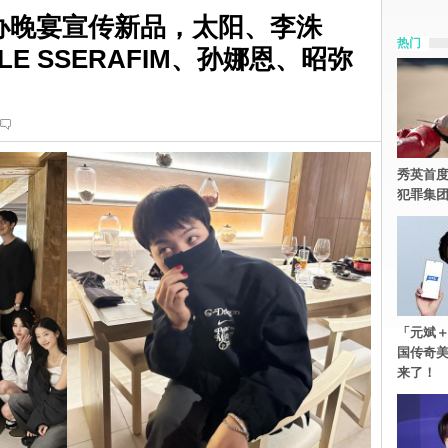
办晚宴宣传新品，太阳、李洙
热门
E SSERAFIM、孙娜恩、昭弥
秀英首度
犯罪集
「元斌＋
国传奇
来了！