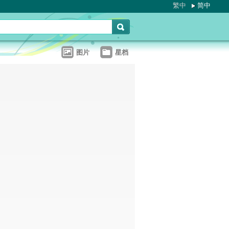
繁中
简中
图片
星档