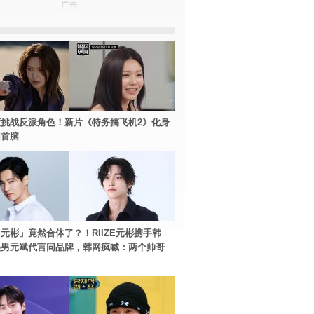
广告
挑战反派角色！新片《特务搞飞机2》化身
团首脑
元彬」竟然合体了？！RIIZE元彬携手韩
美男元斌代言同品牌，韩网疯喊：两个帅哥