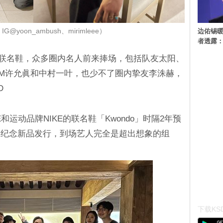
边佑锡
@yoon_ambush、mirimleee）
者透露
出的联名鞋，众多圈内名人前来捧场，包括队友太阳、
SERAFIM许允眞和中村一叶，也少不了圈内挚友李洙赫，
D
NE和运动品牌NIKE的联名鞋「Kwondo」时隔2年预
宴纪念新品发行，到场艺人完全是超出想象的组
下载KSD