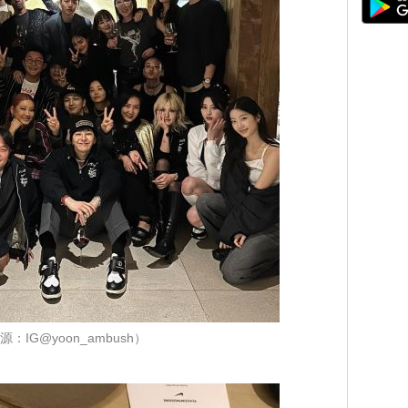
源：IG@yoon_ambush）