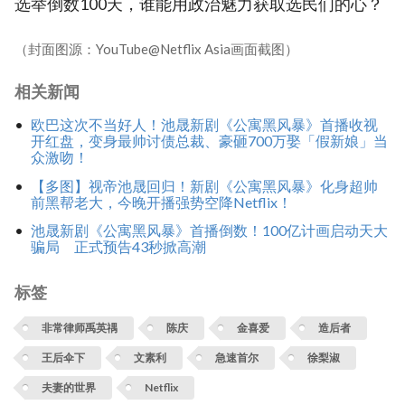
选举倒数100天，谁能用政治魅力获取选民们的心？
（封面图源：YouTube@Netflix Asia画面截图）
相关新闻
欧巴这次不当好人！池晟新剧《公寓黑风暴》首播收视
开红盘，变身最帅讨债总裁、豪砸700万娶「假新娘」当
众激吻！
【多图】视帝池晟回归！新剧《公寓黑风暴》化身超帅
前黑帮老大，今晚开播强势空降Netflix！
池晟新剧《公寓黑风暴》首播倒数！100亿计画启动天大
骗局 正式预告43秒掀高潮
标签
非常律师禹英禑
陈庆
金喜爱
造后者
王后伞下
文素利
急速首尔
徐梨淑
夫妻的世界
Netflix