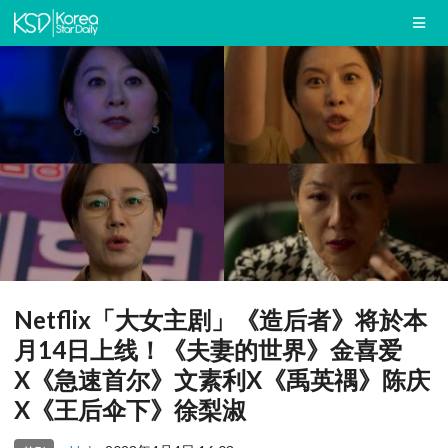
Netflix「大女主剧」《造后者》将於本
月14日上线！《夫妻的世界》金喜爱
X《急速首尔》文素利X《禹英禑》陈庆
X《王后伞下》徐梨淑