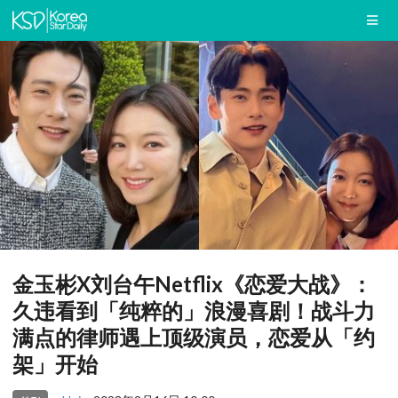
金玉彬X刘台午Netflix《恋爱大战》：
久违看到「纯粹的」浪漫喜剧！战斗力
满点的律师遇上顶级演员，恋爱从「约
架」开始