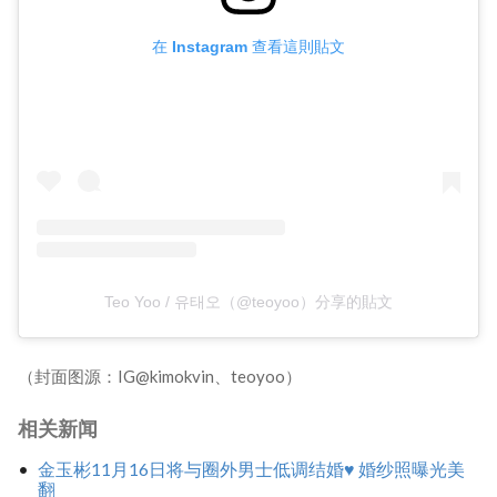
在 Instagram 查看這則貼文
Teo Yoo / 유태오（@teoyoo）分享的貼文
（封面图源：IG@kimokvin、teoyoo）
相关新闻
金玉彬11月16日将与圈外男士低调结婚♥ 婚纱照曝光美
翻