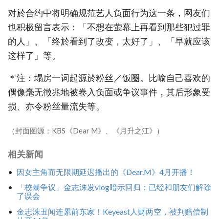
对於合约中将明确规范艺人负面行为这一条，网友们
也积极留言表示：「不想在萤幕上再看到那些犯过罪
的人」、「终於看到了改变，太好了」、「早就应该
这样了」等。
＊注：塌房一词起源於粉丝／饭圈。比喻自己喜欢的
偶像毫无徵兆地被卷入负面或争议事件，其后形象受
损、亦令粉丝量流失等。
（封面图源：KBS《Dear M》、《月升之江》）
相关新闻
因女主角而无限期延迟播出的《Dear.M》4月开播！
「校暴争议」金志洙发vlog暗示回归：已经和朋友们解除
了误会
金志洙丑闻连累前东家！Keyeast人财两空，被判赔偿制