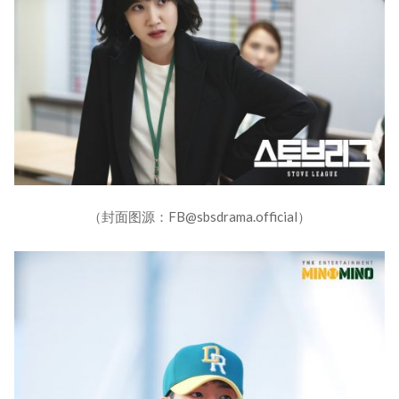
（封面图源：FB@sbsdrama.official）