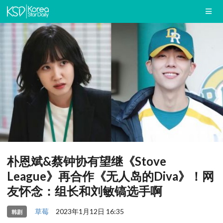
朴恩斌&蔡钟协有望继《Stove
League》再合作《无人岛的Diva》！网
友怀念：组长和刘敏镐选手啊
草莓
2023年1月12日 16:35
韩剧