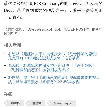
蔡钟协经纪公司IOK Company说明，表示《无人岛的
Diva》是「收到邀约的作品之一」，看来还得等剧组
正式宣布。
（封面图源：FB@sbsdrama.official、NAVER POST@YNK엔터
테인먼트）
相关新闻
朴恩斌《超能路人甲》搞怪少女→《毛骨悚然的恋爱》
见鬼霸总！180度反差演技获赞「信看演员」
孔晓振、朴恩斌演技派女神正面对决！《杀手妈咪》
《毛骨悚然的恋爱》掀韩剧收视大战
朴恩斌、梁世宗《毛骨悚然的恋爱》迎战周末剧收视大
战！导演坦言羡慕《金特务》22.3%高收视
标签
蔡钟协
朴恩斌
Stove League