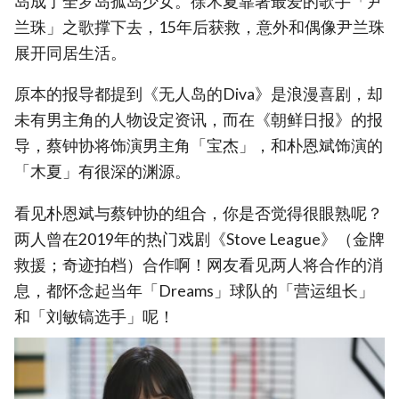
岛成了全罗岛孤岛少女。徐木夏靠著最爱的歌手「尹
兰珠」之歌撑下去，15年后获救，意外和偶像尹兰珠
展开同居生活。
原本的报导都提到《无人岛的Diva》是浪漫喜剧，却
未有男主角的人物设定资讯，而在《朝鲜日报》的报
导，蔡钟协将饰演男主角「宝杰」，和朴恩斌饰演的
「木夏」有很深的渊源。
看见朴恩斌与蔡钟协的组合，你是否觉得很眼熟呢？
两人曾在2019年的热门戏剧《Stove League》（金牌
救援；奇迹拍档）合作啊！网友看见两人将合作的消
息，都怀念起当年「Dreams」球队的「营运组长」
和「刘敏镐选手」呢！