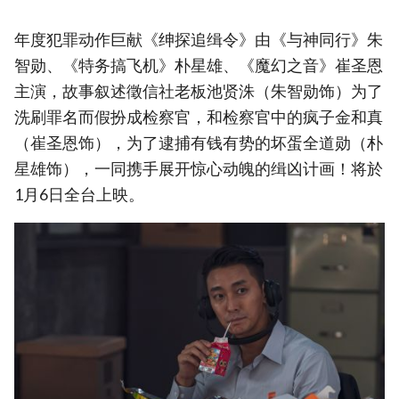
年度犯罪动作巨献《绅探追缉令》由《与神同行》朱
智勋、《特务搞飞机》朴星雄、《魔幻之音》崔圣恩
主演，故事叙述徵信社老板池贤洙（朱智勋饰）为了
洗刷罪名而假扮成检察官，和检察官中的疯子金和真
（崔圣恩饰），为了逮捕有钱有势的坏蛋全道勋（朴
星雄饰），一同携手展开惊心动魄的缉凶计画！将於
1月6日全台上映。