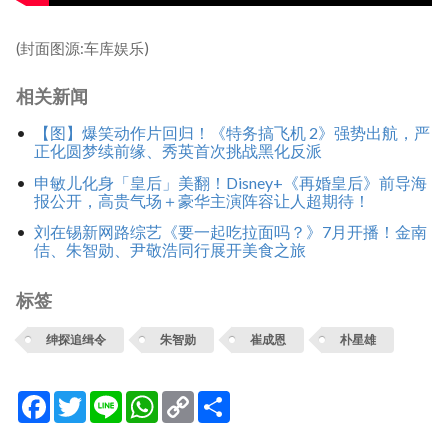
(封面图源:车库娱乐)
相关新闻
【图】爆笑动作片回归！《特务搞飞机 2》强势出航，严
正化圆梦续前缘、秀英首次挑战黑化反派
申敏儿化身「皇后」美翻！Disney+《再婚皇后》前导海
报公开，高贵气场＋豪华主演阵容让人超期待！
刘在锡新网路综艺《要一起吃拉面吗？》7月开播！金南
佶、朱智勋、尹敬浩同行展开美食之旅
标签
绅探追缉令
朱智勋
崔成恩
朴星雄
Facebook
Twitter
Line
WhatsApp
Copy
分
Link
享