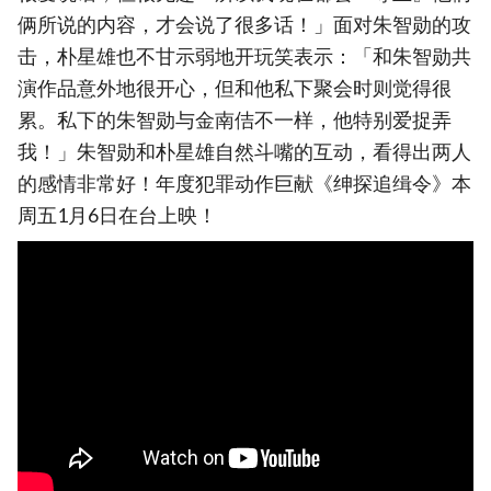
俩所说的内容，才会说了很多话！」面对朱智勋的攻
击，朴星雄也不甘示弱地开玩笑表示：「和朱智勋共
演作品意外地很开心，但和他私下聚会时则觉得很
累。私下的朱智勋与金南佶不一样，他特别爱捉弄
我！」朱智勋和朴星雄自然斗嘴的互动，看得出两人
的感情非常好！年度犯罪动作巨献《绅探追缉令》本
周五1月6日在台上映！