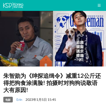
朱智勋为《绅探追缉令》减重12公斤还
得把狗食涂满脸! 拍摄时对狗狗说敬语
大有原因!
Erin
2023年1月5日 15:45
电影