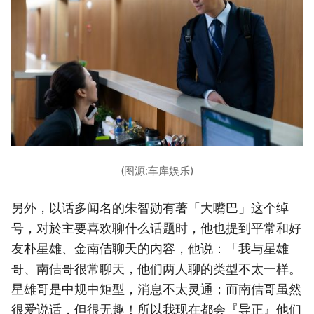
(图源:车库娱乐)
另外，以话多闻名的朱智勋有著「大嘴巴」这个绰
号，对於主要喜欢聊什么话题时，他也提到平常和好
友朴星雄、金南佶聊天的内容，他说：「我与星雄
哥、南佶哥很常聊天，他们两人聊的类型不太一样。
星雄哥是中规中矩型，消息不太灵通；而南佶哥虽然
很爱说话，但很无趣！所以我现在都会『导正』他们