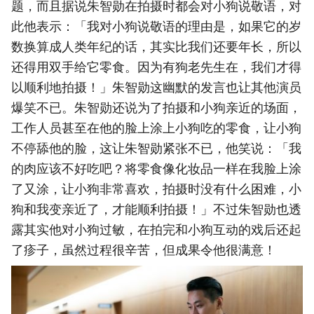
题，而且据说朱智勋在拍摄时都会对小狗说敬语，对
此他表示：「我对小狗说敬语的理由是，如果它的岁
数换算成人类年纪的话，其实比我们还要年长，所以
还得用双手给它零食。因为有狗老先生在，我们才得
以顺利地拍摄！」朱智勋这幽默的发言也让其他演员
爆笑不已。朱智勋还说为了拍摄和小狗亲近的场面，
工作人员甚至在他的脸上涂上小狗吃的零食，让小狗
不停舔他的脸，这让朱智勋紧张不已，他笑说：「我
的肉应该不好吃吧？将零食像化妆品一样在我脸上涂
了又涂，让小狗非常喜欢，拍摄时没有什么困难，小
狗和我变亲近了，才能顺利拍摄！」不过朱智勋也透
露其实他对小狗过敏，在拍完和小狗互动的戏后还起
了疹子，虽然过程很辛苦，但成果令他很满意！