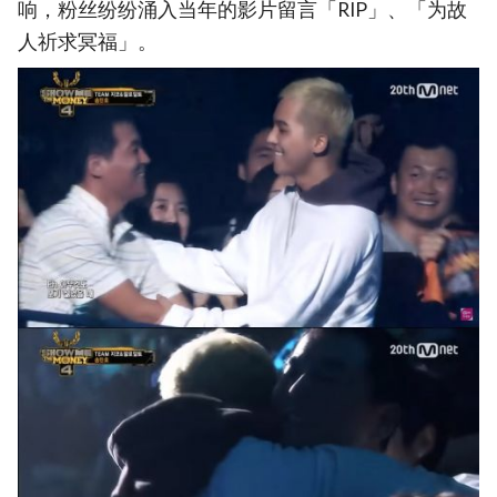
响，粉丝纷纷涌入当年的影片留言「RIP」、「为故
人祈求冥福」。