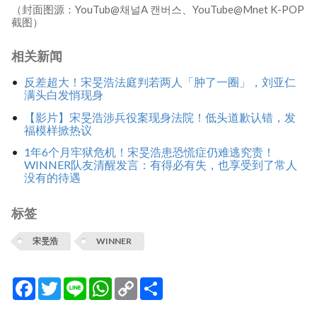
（封面图源：YouTub@채널A 캔버스、YouTube@Mnet K-POP
截图）
相关新闻
反差超大！宋旻浩法庭判若两人「肿了一圈」，刘亚仁
满头白发悄现身
【影片】宋旻浩涉兵役案现身法院！低头道歉认错，发
福模样掀热议
1年6个月牢狱危机！宋旻浩患恐慌症仍难逃究责！
WINNER队友清醒发言：有得必有失，也享受到了常人
没有的待遇
标签
宋旻浩
WINNER
Facebook
Twitter
Line
WhatsApp
Copy
分
Link
享