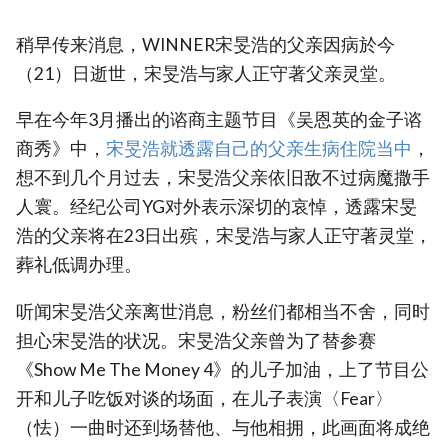
稍早传来消息，WINNER宋旻浩的父亲因病於今
（21）日逝世，宋旻浩与家人正守著父亲灵堂。
早在今年3月播出的谘商主题节目《吴恩英的金子谘
商秀》中，
‎宋旻浩就透露自己的父亲生病住院当中
，
想不到几个月过去，宋旻浩父亲依旧敌不过病魔撒手
人寰。经纪公司YG对外表示深切的哀悼，透露宋旻
浩的父亲将在23日出殡，宋旻浩与家人正守著灵堂，
葬礼低调办理。
听闻宋旻浩父亲离世消息，粉丝们都相当不舍，同时
担心宋旻浩的状况。宋旻浩父亲曾为了替参赛
《Show Me The Money 4》的儿子加油，上了节目公
开和儿子吃饭对谈的场面，在儿子表演〈Fear〉
（怯）一曲时还到场替他、与他相拥，此画面将成绝