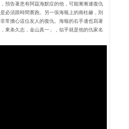
」，預告著患有阿茲海默症的他，可能漸漸連復仇
於是必須跟時間賽跑。另一張海報上的南柱赫，則
乎非常擔心這位友人的復仇。海報的右手邊也寫著
益，東条久志，金山真一」，似乎就是他的仇家名