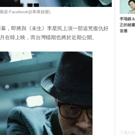
圖源:Facebook@車庫娛樂)
李瑞鎮＆
正的秘書
大螢幕，即將與《未生》李星民上演一部追兇復仇好
首播
於10月在韓上映，而台灣檔期也將於近期公開。
下載KSD