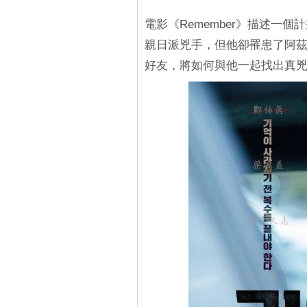
電影《Remember》描述一
親日派兇手，但他卻罹患了阿茲
好友，將如何與他一起找出真