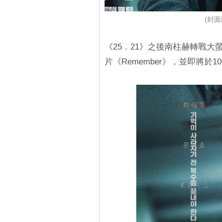
(封面
《25．21》之後南柱赫轉戰
片《Remember》，並即將