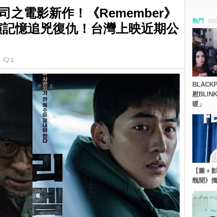
之電影新作！《Remember》
熱門
演記憶追兇復仇！台灣上映近期公
1
BLACK
慰BLI
暖」
【圖＋影
醜聞》攜