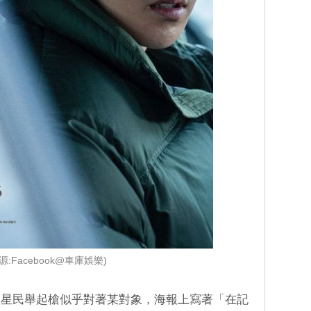
源:Facebook@車庫娛樂)
李星民舉起槍似乎對著某對象，海報上寫著「在記