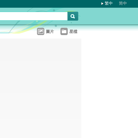
繁中
简中
圖片
星檔