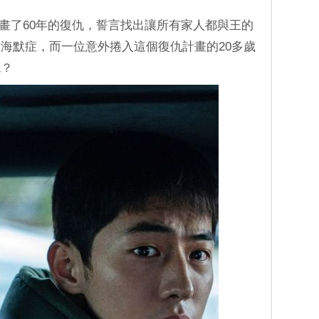
個計畫了60年的復仇，誓言找出讓所有家人都與王的
海默症，而一位意外捲入這個復仇計畫的20多歲
兇？