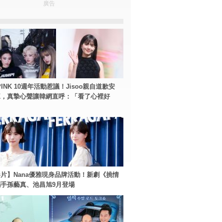
廣告
PINK 10週年活動惹議！Jisoo親自道歉安
NK，真摯心聲讓韓網直呼：「看了心裡好
片】Nana優雅現身品牌活動！新劇《挑情
手孫藝真、池昌旭9月登場