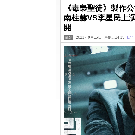
《毒梟聖徒》製作公司
南柱赫VS李星民上
開
電影
2022年9月16日 星期五14:25
Erin