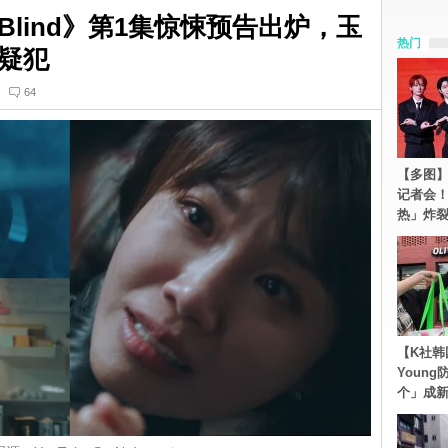
lind》第1集惊悚预告出炉，玉
热门
疑犯
64
【多图】S
记者会
热」炸
【K社韩
Youn
个」成