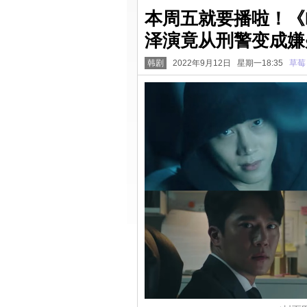
本周五就要播啦！《B
泽演竟从刑警变成嫌
韩剧
2022年9月12日 星期一18:35
草莓