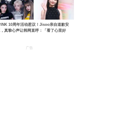
PINK 10周年活动惹议！Jisoo亲自道歉安
NK，真挚心声让韩网直呼：「看了心里好
广告