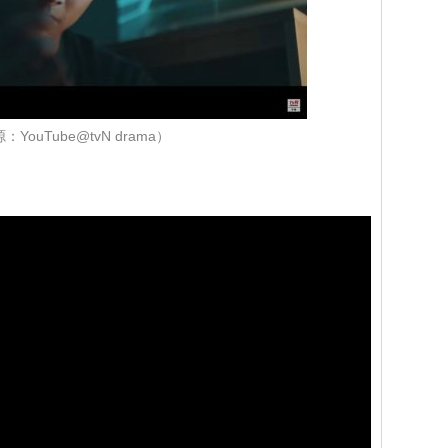
：YouTube@tvN drama）