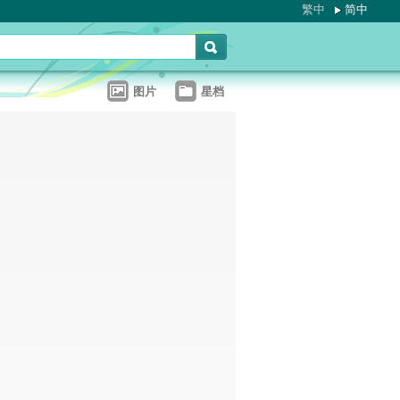
繁中
简中
图片
星档