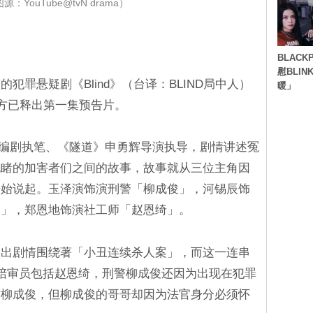
：YouTube@tvN drama）
BLACK
慰BLI
犯罪悬疑剧《Blind》（台译：BLIND局中人）
暖」
官方已释出第一集预告片。
》权基庆编剧执笔、《隧道》申勇辉导演执导，剧情讲述冤
无睹的加害者们之间的故事，故事就从三位主角因
开始说起。玉泽演饰演刑警「柳成俊」，河锡辰饰
勋」，郑恩地饰演社工师「赵恩绮」。
露出剧情围绕著「小丑连续杀人案」，而这一连串
陪审员包括赵恩绮，刑警柳成俊还因为出现在犯罪
信柳成俊，但柳成俊的哥哥却因为法官身分必须怀