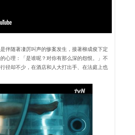
就是伴随著凄厉叫声的惨案发生，接著柳成俊下定
人的心理：「是谁呢？对你有那么深的怨恨。」不
走行径却不少，在酒店和人大打出手、在法庭上也