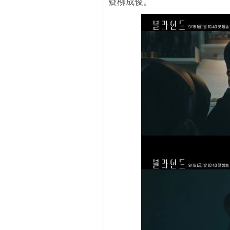
疑柳成俊。