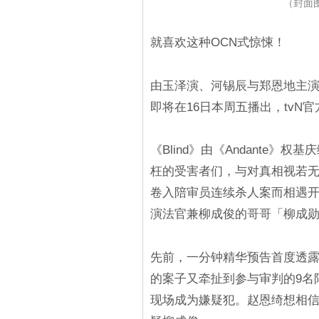
（封面图源
就喜欢这种OCN式惊悚！
由玉泽演、河锡辰与郑恩地主演的
即将在16日本周五播出，tvN
《Blind》由《Andante
枉的受害者们，与对真相视若
卷入陪审员连续杀人案而相遇
演法官兼柳成俊的哥哥「柳成
先前，一分钟精华预告首度透
的案子又牵扯到参与审判的9名
现场成为嫌疑犯。赵恩绮想相