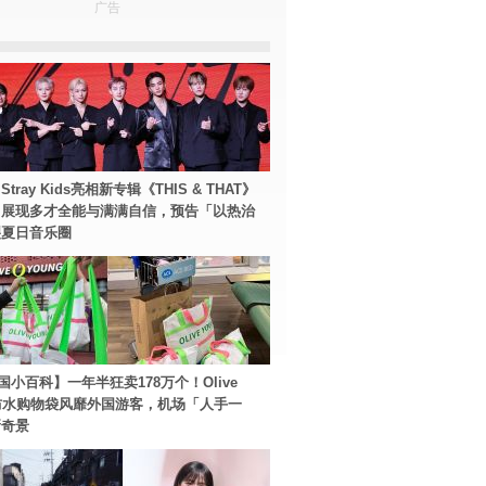
广告
tray Kids亮相新专辑《THIS & THAT》
！展现多才全能与满满自信，预告「以热治
裂夏日音乐圈
国小百科】一年半狂卖178万个！Olive
g防水购物袋风靡外国游客，机场「人手一
新奇景