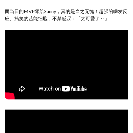
而当日的MVP颁给Sunny，真的是当之无愧！超强的瞬发反
应、搞笑的艺能细胞，不禁感叹：「太可爱了～」