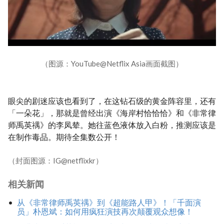
（图源：YouTube@Netflix Asia画面截图）
眼尖的剧迷应该也看到了，在这钻石级的黄金阵容里，还有
「一朵花」，那就是曾经出演《海岸村恰恰恰》和《非常律
师禹英禑》的李凤辇。她往蓝色液体放入白粉，推测应该是
在制作毒品。期待全集数公开！
（封面图源：IG@netflixkr）
相关新闻
从《非常律师禹英禑》到《超能路人甲》！「千面演
员」朴恩斌：如何用疯狂演技再次颠覆观众想像！