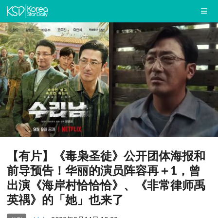
【有片】《毒枭圣徒》公开团体海报和
前导预告！华丽的演员阵容再＋1，曾
出演《海岸村恰恰恰》、《非常律师禹
英禑》的「她」也来了