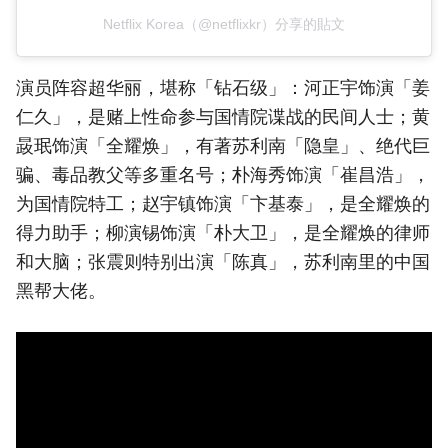
Netflix Korea（@netflixkr）分享的貼文
演员阵容超华丽，堪称「钻石级」：河正宇饰演「姜
仁久」，是赌上性命参与国情院谍战的民间人士；黄
晸珉饰演「全耀焕」，有著苏利南「隐皇」、绝代巨
骗、毒品教父等多重名号；朴海秀饰演「崔昌浩」，
为国情院特工；赵宇镇饰演「卞基泰」，是全耀焕的
得力助手；柳演锡饰演「朴大卫」，是全耀焕的律师
和大脑；张震则特别出演「陈真」，苏利南里的中国
黑帮大佬。