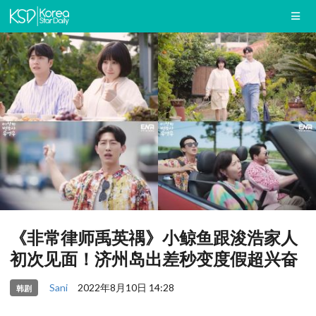
《非常律师禹英禑》小鲸鱼跟浚浩家人
初次见面！济州岛出差秒变度假超兴奋
Sani
2022年8月10日 14:28
韩剧