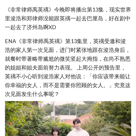
《非常律师禹英禑》今晚即将播出第13集，现实世界
里浚浩和郑律师没能跟英禑一起去巴厘岛，好在剧中
一起去了济州岛啊XD
ENA《非常律师禹英禑》第13集里，英禑受邀和浚
浩的家人第一次见面，进门时紧张地跟在浚浩身后，
就餐时带著略带尴尬的微笑竖起大拇指，在尚不熟悉
的姐姐和姐夫面前努力表现。 上周公开的预告里，
英禑不小心听到浚浩家人对他说：「你应该带来能让
你幸福的女人，而不是需要你照顾的女人。」究竟这
次见面发生什么事呢？