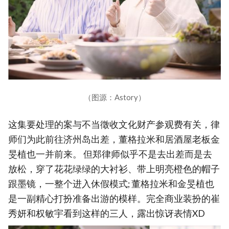
（图源：Astory）
这集要处理的案与不当徵收文化财产参观费有关，律
师们为此前往济州岛出差，董格拉米和居酒屋老板金
旻植也一并前来。 但郑律师似乎不是去出差而是去
放松，穿了花花绿绿的大衬衫、带上明亮橙色的帽子
跟墨镜，一整个进入休假模式; 董格拉米和金旻植也
是一副精心打扮准备出游的模样。完全商业装扮的崔
秀妍和权敏宇看到这样的三人，露出惊讶表情XD