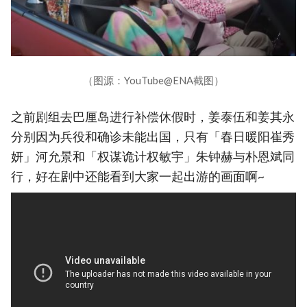
（图源：YouTube@ENA截图）
之前剧组去巴厘岛进行补偿休假时，姜泰伍和姜其永
分别因为兵役和确诊未能出国，只有「春日暖阳崔秀
妍」河允景和「权谋诡计权敏宇」朱钟赫与朴恩斌同
行，好在剧中还能看到大家一起出游的画面啊~