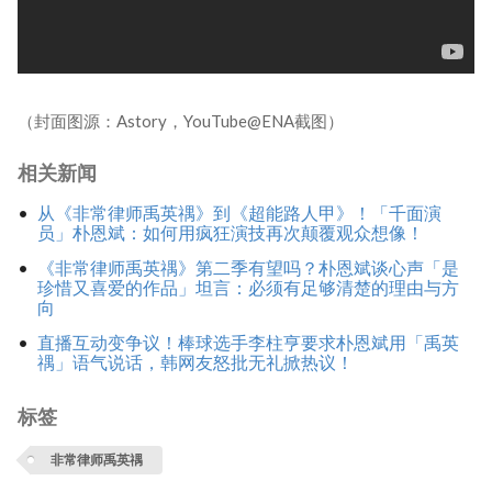
（封面图源：Astory，YouTube@ENA截图）
相关新闻
从《非常律师禹英禑》到《超能路人甲》！「千面演
员」朴恩斌：如何用疯狂演技再次颠覆观众想像！
《非常律师禹英禑》第二季有望吗？朴恩斌谈心声「是
珍惜又喜爱的作品」坦言：必须有足够清楚的理由与方
向
直播互动变争议！棒球选手李柱亨要求朴恩斌用「禹英
禑」语气说话，韩网友怒批无礼掀热议！
标签
非常律师禹英禑