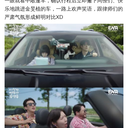
一眼就看中敞篷车，确认行程后立即撇下同僚们、快
乐地跳进金旻植的车，一路上欢声笑语，跟律师们的
严肃气氛形成鲜明对比XD