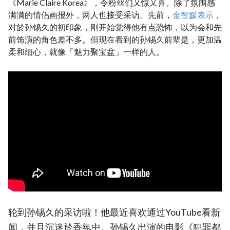
《Marie Claire Korea》，令粉丝们又惊又喜。除了氛围感
满满的情侣画报外，两人也接受采访。先前，
金智媛表示
，
对於孙锡久的初印象，刚开始觉得他有点恐怖，以为会和先
前饰演的角色差不多。但现在看到的孙锡久前辈是，更加温
柔和细心，就像「魅力聚宝盆」一样的人。
轮到孙锡久的采访啦！他最近喜欢通过YouTube看新
闻，并且沉迷於香氛中。孙锡久出演的电影《犯罪都