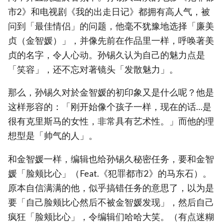
市2》和电视剧《我的出走日记》都拥有高人气，被
问到「最佳情侣」的问题，他毫不犹豫地选择「廉美
贞（金智媛）」，并像先前在作品里一样，呼唤著美
贞的名字，令人心动。孙锡久认为自己的魅力点是
「笑容」，还不忘对著镜头「发散魅力」。
那么，孙锡久对於金智媛的初印象又是什么呢？他是
这样形容的：「刚开始像个孩子一样，现在的话…是
很有克里斯马的女性，非常具有艺术性。」而他的理
想型是「帅气的人」。
和金智媛一样，编辑也给孙锡久秘密任务，要和金智
媛「脸颊比心」（Feat.《犯罪都市2》的马东石）。
原本自信满满的他，似乎搞错任务的意思了，以为是
要「自己脸颊比心然后不被金智媛发现」，然后自己
疯狂「脸颊比心」，令编辑们哈哈大笑。（有点迷糊