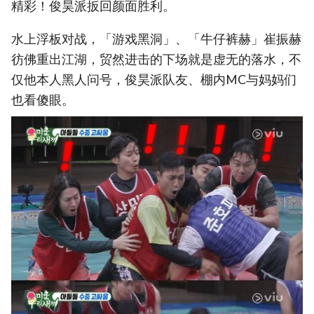
精彩！俊昊派扳回颜面胜利。
水上浮板对战，「游戏黑洞」、「牛仔裤赫」崔振赫
彷佛重出江湖，贸然进击的下场就是虚无的落水，不
仅他本人黑人问号，俊昊派队友、棚内MC与妈妈们
也看傻眼。