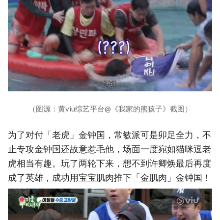
（图源：黄viu综艺平台@《我家的熊孩子》截图）
为了对付「老虎」金钟国，常敏派可是卯足全力，不
止专攻金钟国还故意惹毛他，场面一度宛如猫咪逗老
虎相当有趣。玩了两轮下来，想不到许卿焕最后再度
成了英雄，成功用宝宝肌肉推下「金肌肉」金钟国！