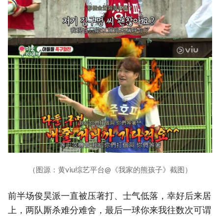
（图源：黄viu综艺平台@《我家的熊孩子》截图）
前半场俊昊派一直被压著打、士气低落，幸好后来居
上，两队厮杀难分难舍，最后一球你来我往数次可谓