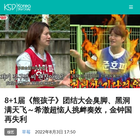
8+1届《熊孩子》团结大会臭脚、黑洞
满天飞～希澈超恼人挑衅奏效，金钟国
再失利
草莓
2022年8月3日 17:50
综艺