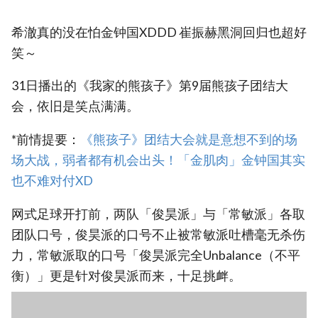
希澈真的没在怕金钟国XDDD 崔振赫黑洞回归也超好
笑～
31日播出的《我家的熊孩子》第9届熊孩子团结大
会，依旧是笑点满满。
*前情提要：
‎《熊孩子》团结大会就是意想不到的场
场大战，弱者都有机会出头！「金肌肉」金钟国其实
也不难对付XD
网式足球开打前，两队「俊昊派」与「常敏派」各取
团队口号，俊昊派的口号不止被常敏派吐槽毫无杀伤
力，常敏派取的口号「俊昊派完全Unbalance（不平
衡）」更是针对俊昊派而来，十足挑衅。