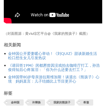
（封面图源：黄viu综艺平台@《我家的熊孩子》截图）
相关新闻
金钟国公开爱妻暖心举动！《刘QUIZ》甜谈新婚生活
松口想生女儿引发热议
《请回答1994》闵都凞曾因没戏拍去咖啡厅打工，孙浩
俊得知后心疼落泪：「你为什么还要去打工？」
金钟国带80岁母亲游拉斯维加斯！谈退出《熊孩子》心
境 妈妈直言：儿子结婚比上节目更开心
标签
金钟国
许卿焕
我家的熊孩子
希澈