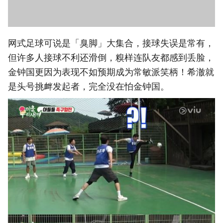
网式足球可说是「臭脚」大集合，接球失误是常有，
但许多人接球不利还滑倒，糗样连队友都感到丢脸，
金钟国更因为表现不如预期成为常敏派笑柄！希澈就
是头号挑衅发起者，完全没在怕金钟国。