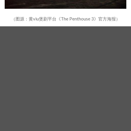
（图源：黄viu煲剧平台《The Penthouse 3》官方海报）
更有趣的是，《七人的逃脱》之前已有《The
Penthouse》班底「朱丹泰」严基俊、「河尹哲」尹
钟焄、「姜玛丽」申恩庆，以及兼具搞笑及流泪演技
的《Kill Me Heal Me》黄正音、曾作客《不会伤害
你》的严基俊尹钟焄至亲朴基雄的演出消息，若如愿
加入李准，已可预见届时「有多疯狂」，有网友就这
么说：「疯了的李准遇上金顺玉，连想都不敢想。」
延伸阅读：
‎又是全员反派吗？金顺玉新作《七人的逃
脱》除了严基俊&黄正音，还有尹钟焄&申恩庆‎
李准的经纪公司Prain TPC目前对外回应：「讨论
中。」，就不晓得观众有没有机会看见「金顺玉笔下