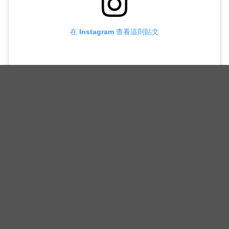
在 Instagram 查看這則貼文
（@kbsdrama）分享的貼文
（封面图源：Disney+@《红丹心》截图）
相关新闻
姜汉娜《人夫总动员》之后再接《母胎单身恋爱大作战