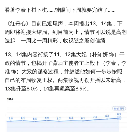
看著李泰下棋下棋……转眼间下周就要完结了……
《红丹心》目前已近尾声，本周播出13、14集，下
周即将迎接大结局。到目前为止，情节可以说是高潮
迭起，一周比一周精彩，收视随之屡创佳绩。
13、14集内容衔接了11、12集大妃（朴知妍 饰）干
政的情节，也揭开了背后主使者主上殿下（李泰，李
准 饰）大致的谋略过程，并叙述他如何一步步按照
自己的布局收复王权。两集收视再创开播以来新高，
13集升至8.0%，14集再飙高至8.9%。