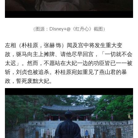
（图源：Disney+@《红丹心》截图）
左相（朴桂原，张赫 饰）闻及宫中将发生重大变
故，驱马向主上摊牌、请他尽早回宫，「一切就不会
太迟」。然而，不愿站在大妃一边的功臣皆已一一被
斩，刘贞也被追杀。朴桂原宛如重见了燕山君的暴
政，誓死废黜大妃。