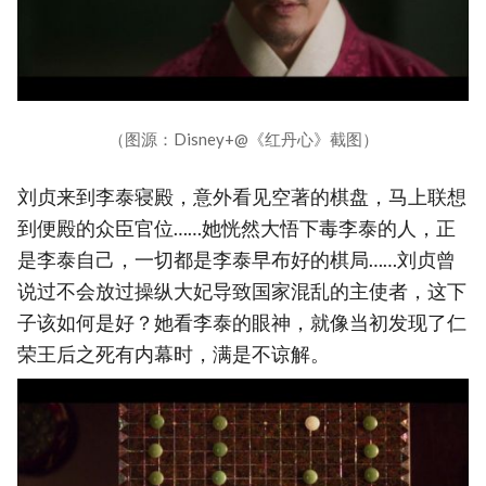
（图源：Disney+@《红丹心》截图）
刘贞来到李泰寝殿，意外看见空著的棋盘，马上联想
到便殿的众臣官位……她恍然大悟下毒李泰的人，正
是李泰自己，一切都是李泰早布好的棋局……刘贞曾
说过不会放过操纵大妃导致国家混乱的主使者，这下
子该如何是好？她看李泰的眼神，就像当初发现了仁
荣王后之死有内幕时，满是不谅解。