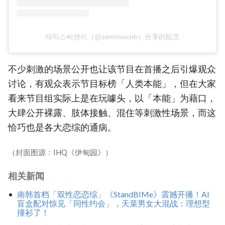
재믹스씨앤비（@zemmixcnb）分享的貼文
不少刺激的场景公开也让该节目在首播之后引爆观众
讨论，有观众表示节目标榜「人类本能」，但在大家
看来节目组实际上是在玩噱头，以「本能」为藉口，
大肆公开裸露、肢体接触、混住等刺激性场景，而这
恰巧也是各大恋综的通病。
（封面图源：IHQ《伊甸园》）
相关新闻
南韩首档「双性恋恋综」《StandBIMe》震撼开播！AI
盲盒配对惊见「同性约会」，天菜男女大混战：理想型
撞衫了！