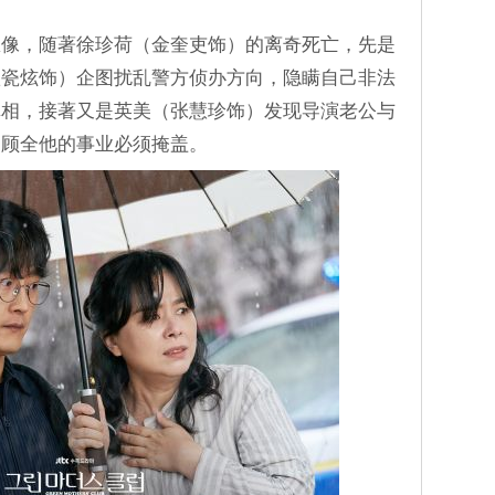
想像，随著徐珍荷（金奎吏饰）的离奇死亡，先是
秋瓷炫饰）企图扰乱警方侦办方向，隐瞒自己非法
真相，接著又是英美（张慧珍饰）发现导演老公与
了顾全他的事业必须掩盖。