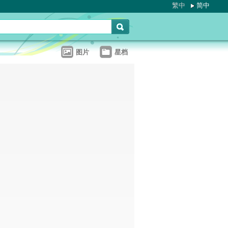
繁中
简中
图片
星档