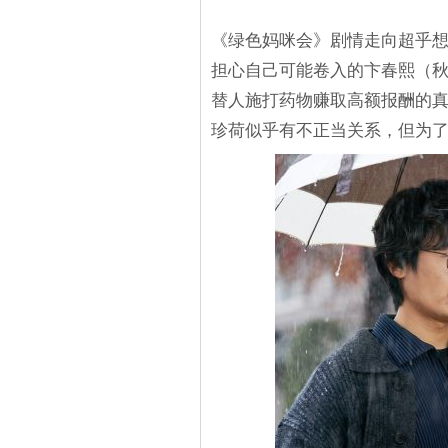
《绿色妈咪会》剧情走向超乎
担心自己可能卷入的卞春熙（
替人施打药物赚取高额报酬的
珍荷似乎有不正当关系，但为