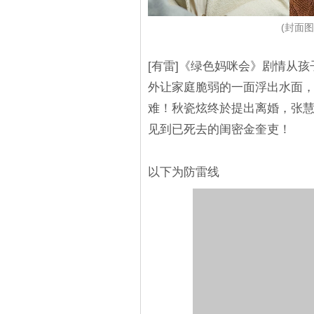
(封面图源
[有雷]《绿色妈咪会》剧情从
外让家庭脆弱的一面浮出水面
难！秋瓷炫终於提出离婚，张
见到已死去的闺密金奎吏！
以下为防雷线