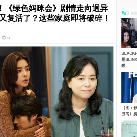
难！《绿色妈咪会》剧情走向迥异
热门
又复活了？这些家庭即将破碎！
14
BLACK
慰BLI
暖」
【图＋影
丑闻》携