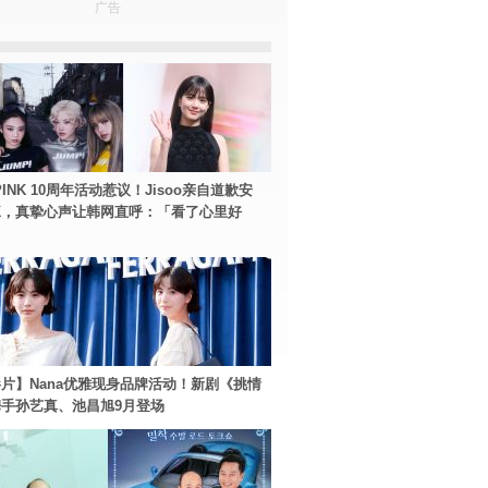
广告
PINK 10周年活动惹议！Jisoo亲自道歉安
NK，真挚心声让韩网直呼：「看了心里好
片】Nana优雅现身品牌活动！新剧《挑情
手孙艺真、池昌旭9月登场