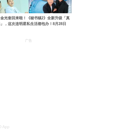
金光奎回来啦！《秘书镇2》全新升级「真
」，这次连明星私生活都包办！8月28日
广告
 App